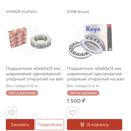
Подшипник 40х60х13 мм, шариковый 
Подшипник 40х60х1
51108GP (GoPart)
51108 (Koyo)
Подшипник 51108GP GoPart упорный шариковый на вал 4
Подшипник 51108 Koyo упорн
Подшипник 40х60х13 мм,
Подшипник 40х60х13 мм,
шариковый однорядный
шариковый однорядный
упорный открытый на вал
упорный открытый на вал
40 ...
40 ...
Вес товара 0.12 кг.
Вес товара 0.12 кг.
Нет в наличии
Нет в наличии
1 500 ₽
В корзину
Заказать
Подробнее