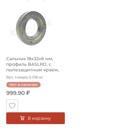
Сальник 12015450B Corteco, профиль BASLRD, с пылезащ
Сальник 18х32х6 мм,
профиль BASLRD, с
пылезащитным краем,
правое кручен...
Вес товара 0.016 кг.
Нет в наличии
999.90 ₽
В корзину