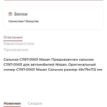
Бонусы
Начислим 1 бонусов.
Описание
Характеристики
Применение
Сальник C1197-01X01 Nissan Предназанчен сальник
C1197-01X01 для автомобилей Nissan. Оригинальный
номер C1197-01X01 Nissan Сальник размер 49х79х17,5 мм
Внутренний диаметр (d):
Основное назначение:
49 мм
Универсального назначения
Наружный диаметр (D):
Категория:
79 мм
Автомобильная
Новинки
Скидки