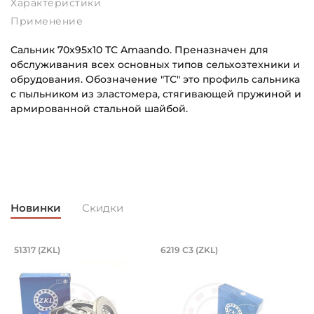
Характеристики
Применение
Cальник 70x95x10 ТС Amaando. Преназначен для
обслуживания всех основных типов сельхозтехники и
обрудования. Обозначение "ТС" это профиль сальника
с пыльником из эластомера, стягивающей пружиной и
армированной стальной шайбой.
Внутренний диаметр (d):
Основное назначение:
70 мм
Универсального назначения
Наружный диаметр (D):
Категория:
95 мм
Сельскохозяйственная
Новинки
Скидки
Ширина наружного кольца (С):
10 мм
, оцинкованный. Артикул 94840 (Kram
х35/23 мм, шарнирный на вал 35 мм. Ар
Подшипник 85х150х49 мм, шариковый 
Подшипник 95х170х
L
51317 (ZKL)
6219 C3 (ZKL)
(
оцинкованный.
змером 35х62х35/23 мм. Артикул GEH 35 ES 2RS (PDT).
Подшипник 85х150х49 мм, шариковый однорядный упор
Подшипник 95х170х32 мм, ша
П
Ширина в сборе (Монтажная):
10 мм
Тип посадочного отверстия на вал: