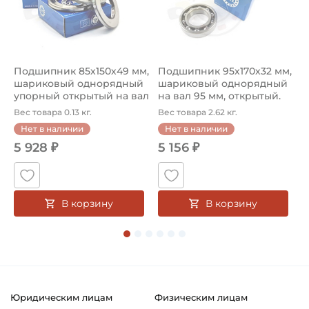
Круг
Страна происхождения:
Австралия
Подшипник 85х150х49 мм,
Подшипник 95х170х32 мм,
П
5
шариковый однорядный
шариковый однорядный
2
упорный открытый на вал
на вал 95 мм, открытый.
р
85...
Ар...
к
Вес товара 0.13 кг.
Вес товара 2.62 кг.
В
Нет в наличии
Нет в наличии
5 928 ₽
5 156 ₽
В корзину
В корзину
Юридическим лицам
Физическим лицам