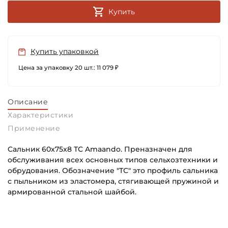
Купить
Купить упаковкой
Цена за упаковку 20 шт.: 11 079 ₽
Описание
Характеристики
Применение
Cальник 60x75x8 ТС Amaando. Преназначен для
обслуживания всех основных типов сельхозтехники и
обрудования. Обозначение "ТС" это профиль сальника
с пыльником из эластомера, стягивающей пружиной и
армированной стальной шайбой.
Внутренний диаметр (d):
Основное назначение:
60 мм
Универсального назначения