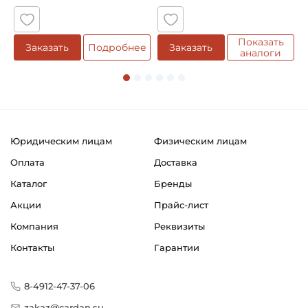
Показать
е
Заказать
Подробнее
Заказать
аналоги
Юридическим лицам
Физическим лицам
Оплата
Доставка
Каталог
Бренды
Акции
Прайс-лист
Компания
Реквизиты
Контакты
Гарантии
8-4912-47-37-06
zakaz@cardan.su