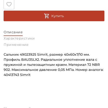
Купить
Описание
Характеристики
Применение
Сальник 49023925 Simrit, размер 40х60х7/10 мм.
Профиль BAU3SLX2. Радиальное уплотнение вала с
пружиной и пылезащитным краем. Материал 72 NBR
902. Максимальное давление 0,05 МПа. Номер аналога:
40413743 Simrit
Внутренний диаметр (d):
Основное назначение:
40 мм
Универсального назначения
Наружный диаметр (D):
Категория:
60 мм
Промышленная