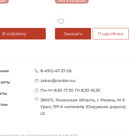
чии
Нет в наличии
В корзину
Заказать
Подробнее
ания
8-4912-47-37-06
zakaz@cardan.su
изиты
Пн-Чт 8:30-17:30 Пт 8:30-16:30
кты
390011, Рязанская область, г. Рязань, М-5
нтии
Урал, 197-й километр (Окружная дорога),
с2
иум-класса и карданных валов для АПК