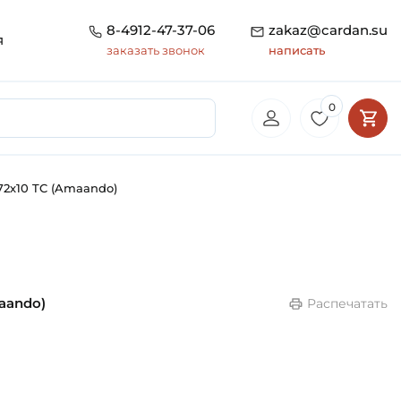
8-4912-47-37-06
zakaz@cardan.su
я
заказать звонок
написать
0
72х10 TC (Amaando)
aando)
Распечатать