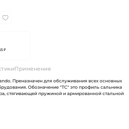
55 ₽
стики
Применение
ando. Преназначен для обслуживания всех основных
брудования. Обозначение "ТС" это профиль сальника
ра, стягивающей пружиной и армированной стальной
40 мм
Универсального назначения
72 мм
Автомобильная