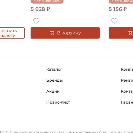
Нет в наличии
Нет в нали
5 928 ₽
5 156 ₽
оказать
В корзину
аналоги
Каталог
Комп
Бренды
Рекв
Акции
Конта
Прайс-лист
Гара
ИС. Специализированный поставщик качественных подшипников прем