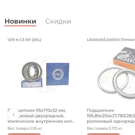
Новинки
Скидки
PB16.LV (BBC-R)
4890 (Kramp)
кованный. Артикул 94871 (Kramp)
водной 8x50 мм, оцинкованный. Арт
Подшипник 95х170х32 мм, шариковы
Подшипник 19
1219 K C3 NF (ZKL)
L540049/L540010 (Timken
ый.
й разводной 8x50 мм, оцинкованный.
Подшипник 95х170х32 мм, шариковый двухрядный, к
Подшипник 196,85х2
Подшипник 95х170х32 мм,
Подшипник
шариковый двухрядный,
196,85х254х27,783/28,
коническое внутреннее кол...
роликовый одноряд
конический ...
Вес товара 3.05 кг.
Вес товара 3.172 кг.