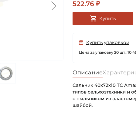
522.76 ₽
Купить
Купить упаковкой
Цена за упаковку 20 шт.: 10 4
Описание
Характери
Cальник 40х72х10 ТС Ama
типов сельхозтехники и о
с пыльником из эластоме
шайбой.
Внутренний диаметр (d):
Основное назначение:
Наружный диаметр (D):
Категория: