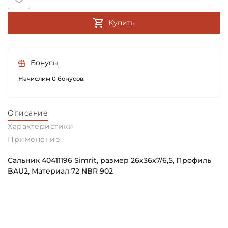
Купить
Бонусы
Начислим 0 бонусов.
Описание
Характеристики
Применение
Сальник 40411196 Simrit, размер 26х36х7/6,5, Профиль
BAU2, Материал 72 NBR 902
Внутренний диаметр (d):
Основное назначение:
26 мм
Универсального назначения
Наружный диаметр (D):
Категория: