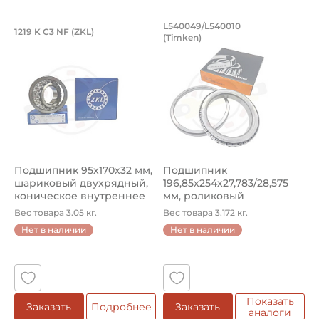
Подшипник 95х170х32 мм, шариковый 
Подшипник 196,85х
L540049/L540010
1219 K C3 NF (ZKL)
5
(Timken)
Подшипник 95х170х32 мм, шариковый двухрядный, кони
Подшипник 196,85х254х27,78
П
Подшипник 95х170х32 мм,
Подшипник
П
шариковый двухрядный,
196,85х254х27,783/28,575
ш
коническое внутреннее
мм, роликовый
у
кол...
однорядный конический
8
Вес товара 3.05 кг.
Вес товара 3.172 кг.
В
...
Нет в наличии
Нет в наличии
5
Показать
Заказать
Подробнее
Заказать
аналоги