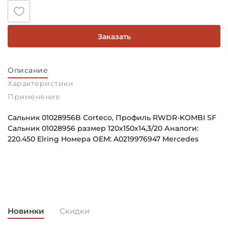
Заказать
Описание
Характеристики
Применение
Сальник 01028956B Corteco, Профиль RWDR-KOMBI SF
Сальник 01028956 размер 120х150х14,3/20 Аналоги:
220.450 Elring Номера OEM: A0219976947 Mercedes
Внутренний диаметр (d):
Основное назначение:
120 мм
Для ступицы колеса
Наружный диаметр (D):
Категория:
150 мм
Автомобильная
Новинки
Скидки
Ширина внутреннего кольца (B):