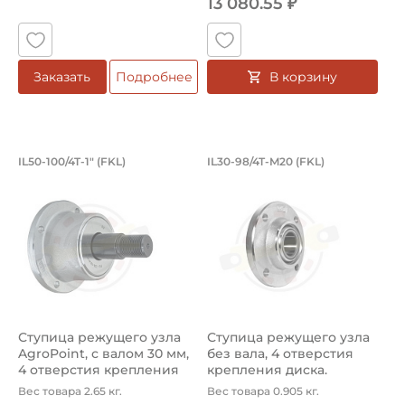
13 080.55 ₽
В корзину
Заказать
Подробнее
Ступица режущего узла AgroPoint, с в
Ступица режущего у
IL50-100/4T-1" (FKL)
IL30-98/4T-M20 (FKL)
Ступица IL50-100/4T-1" FKL режущего узла AgroPoint, с
Ступица IL30-98/4T-M20 FKL 
Ступица режущего узла
Ступица режущего узла
AgroPoint, с валом 30 мм,
без вала, 4 отверстия
4 отверстия крепления
крепления диска.
д...
Артикул IL...
Вес товара 2.65 кг.
Вес товара 0.905 кг.