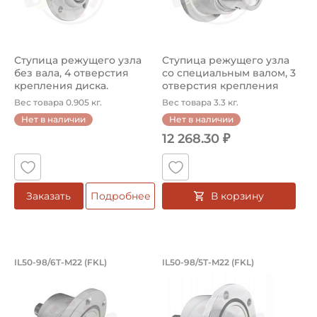
Ступица режущего узла
Ступица режущего узла
без вала, 4 отверстия
со специальным валом, 3
крепления диска.
отверстия крепления
Артикул IL...
диска...
Вес товара 0.905 кг.
Вес товара 3.3 кг.
Нет в наличии
Нет в наличии
12 268.30 ₽
В корзину
Заказать
Подробнее
Ступица режущего узла AgroPoint, с в
Ступица режущего у
IL50-98/6T-M22 (FKL)
IL50-98/5T-M22 (FKL)
Ступица IL50-98/6T-M22 FKL режущего узла AgroPoint, с
Ступица IL50-98/5T-М22 FKL 