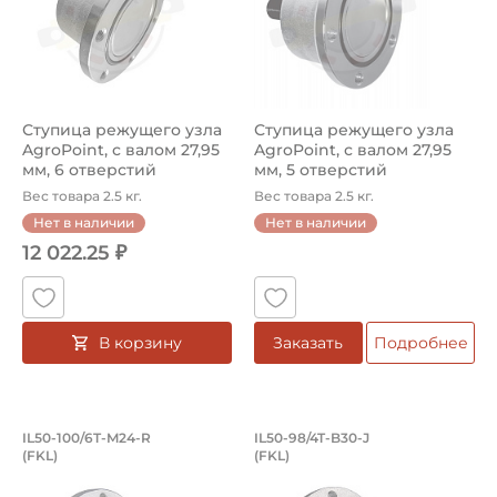
Ступица режущего узла
Ступица режущего узла
AgroPoint, с валом 27,95
AgroPoint, с валом 27,95
мм, 6 отверстий
мм, 5 отверстий
креплени...
креплени...
Вес товара 2.5 кг.
Вес товара 2.5 кг.
Нет в наличии
Нет в наличии
12 022.25 ₽
В корзину
Заказать
Подробнее
Ступица режущего узла AgroPoint, с 
Ступица режущего у
IL50-100/6T-M24-R
IL50-98/4T-B30-J
(FKL)
(FKL)
Ступица IL50-100/6T-M24-R FKL режущего узла AgroPoint
IL50-98/4T-B30-J FKL - сту