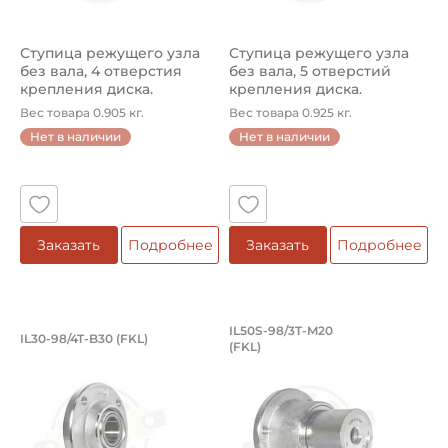
Ступица режущего узла
Ступица режущего узла
без вала, 4 отверстия
без вала, 5 отверстий
крепления диска.
крепления диска.
Артикул IL...
Артикул IL...
Вес товара 0.905 кг.
Вес товара 0.925 кг.
Нет в наличии
Нет в наличии
Заказать
Подробнее
Заказать
Подробнее
Ступица режущего узла без вала, 4 о
Ступица режущего 
IL50S-98/3T-M20
IL30-98/4T-B30 (FKL)
(FKL)
Ступица IL30-98/4T-B30 FKL режущего узла без вала, 4 
Ступица IL50S-98/3T-M20 FKL