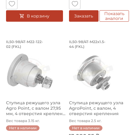
Показать
В корзину
Заказать
аналоги
Ступица режущего узла Agro Point, с 
Ступица режущего у
IL50-98/4T-M22-122-
IL50-98/4T-M22x1.5-
02 (FKL)
44 (FKL)
IL50-98/4T-M22-122-02 FKL Ступица режущего узла AgroP
Ступица режущего узла IL50-
Ступица режущего узла
Ступица режущего узла
Agro Point, с валом 27,95
AgroPoint, с валом, 4
мм, 4 отверстия креплен...
отверстия крепления
диска. ...
Вес товара 3.15 кг.
Вес товара 2.5 кг.
Нет в наличии
Нет в наличии