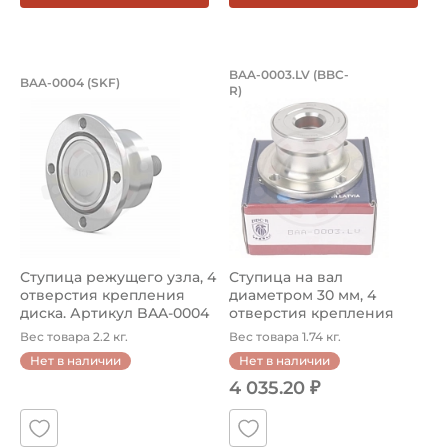
Ступица режущего узла, 4 отверстия
Ступица на вал ди
BAA-0003.LV (BBC-
BAA-0004 (SKF)
R)
Ступица BAA-0004 от SKF предназначена для использова
Ступица с валом BAA-0003.L
Ступица режущего узла, 4
Ступица на вал
отверстия крепления
диаметром 30 мм, 4
диска. Артикул BAA-0004
отверстия крепления
(S...
диска. Артикул BA...
Вес товара 2.2 кг.
Вес товара 1.74 кг.
Нет в наличии
Нет в наличии
4 035.20 ₽