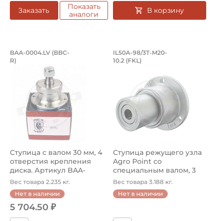
Показать
В корзину
Заказать
аналоги
Ступица с валом 30 мм, 4 отверстия 
Ступица режущего у
BAA-0004.LV (BBC-
IL50A-98/3T-M20-
R)
10.2 (FKL)
Ступица с валом BAA-0004.LV BBC-R — Мощность и Надеж
Ступица режущего узла AGRO
Ступица с валом 30 мм, 4
Ступица режущего узла
отверстия крепления
Agro Point со
диска. Артикул BAA-
специальным валом, 3
0004.LV...
отверстия креп...
Вес товара 2.235 кг.
Вес товара 3.188 кг.
Нет в наличии
Нет в наличии
5 704.50 ₽