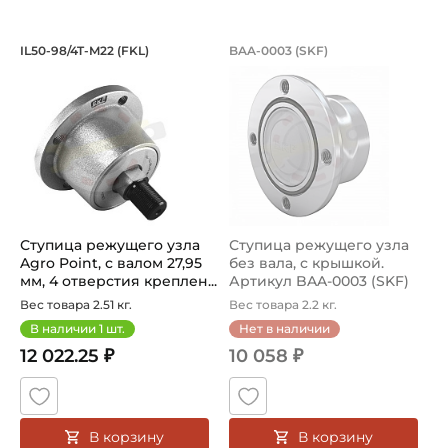
Ступица режущего узла Agro Point, с 
Ступица режущего 
IL50-98/4T-M22 (FKL)
BAA-0003 (SKF)
IL50 98 4T М22 FKL Ступица режущего узла AgroPoint, с
Ступица режущего узла без 
Ступица режущего узла
Ступица режущего узла
Agro Point, с валом 27,95
без вала, с крышкой.
мм, 4 отверстия креплен...
Артикул BAA-0003 (SKF)
Вес товара 2.51 кг.
Вес товара 2.2 кг.
В наличии
1
шт.
Нет в наличии
12 022.25 ₽
10 058 ₽
В корзину
В корзину