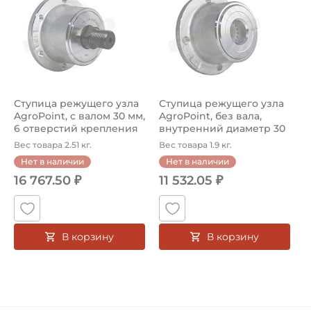
Ступица режущего узла
Ступица режущего узла
AgroPoint, с валом 30 мм,
AgroPoint, без вала,
6 отверстий крепления
внутренний диаметр 30
д...
мм, 4 ...
Вес товара 2.51 кг.
Вес товара 1.9 кг.
Нет в наличии
Нет в наличии
16 767.50 ₽
11 532.05 ₽
В корзину
В корзину