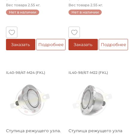
Вес товара 2.55 кг.
Вес товара 2.55 кг.
Нет в наличии
Нет в наличии
Заказать
Подробнее
Заказать
Подробнее
Ступица режущего узла. Артикул IL40
Ступица режущего у
IL40-98/4T-M24 (FKL)
IL40-98/6T-M22 (FKL)
Ступица IL40-98/4T-М24 FKL режущего узла с валом 30 м
Ступица IL40-98/6T-М22 FKL 
Ступица режущего узла.
Ступица режущего узла