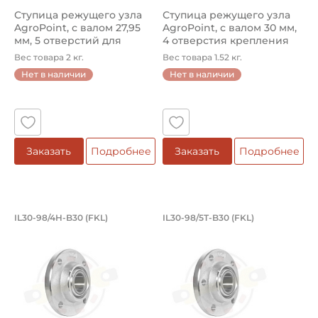
Ступица режущего узла
Ступица режущего узла
AgroPoint, с валом 27,95
AgroPoint, с валом 30 мм,
мм, 5 отверстий для
4 отверстия крепления
креп...
д...
Вес товара 2 кг.
Вес товара 1.52 кг.
Нет в наличии
Нет в наличии
Заказать
Подробнее
Заказать
Подробнее
Ступица режущего узла без вала, 4 о
Ступица режущего у
IL30-98/4H-B30 (FKL)
IL30-98/5T-B30 (FKL)
Ступица IL30-98/4H-B30 FKL режущего узла без вала, 4
Ступица IL30-98/5T-B30 FKL 