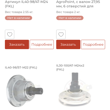
Артикул IL40-98/4T-M24
AgroPoint, с валом 27,95
(FKL)
мм, 6 отверстий для
креп...
Вес товара 2.55 кг.
Вес товара 2 кг.
Нет в наличии
Нет в наличии
Заказать
Подробнее
Заказать
Подробнее
Ступица режущего узла AgroPoint, с в
Ступица режущего у
IL30-100/4T-M24x2
IL40-98/5T-M22 (FKL)
(FKL)
Ступица IL40-98/5T-М22 FKL режущего узла AgroPoint, с
Ступица IL30-100/4T-M24x2 F