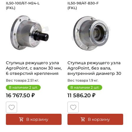
Ступица режущего узла AgroPoint, с в
Ступица режущего у
IL50-100/6T-M24-L
IL50-98/4T-B30-F
(FKL)
(FKL)
Ступица IL50-100/6T-M24-L FKL режущего узла AgroPoint
IL50-98/4T-B30-F FKL - сту
Ступица режущего узла
Ступица режущего узла
AgroPoint, с валом 30 мм,
AgroPoint, без вала,
6 отверстий крепления
внутренний диаметр 30
д...
мм, 4 ...
Вес товара 2.51 кг.
Вес товара 1.9 кг.
В наличии
2
шт.
В наличии
2
шт.
16 767.50 ₽
11 586.20 ₽
В корзину
В корзину