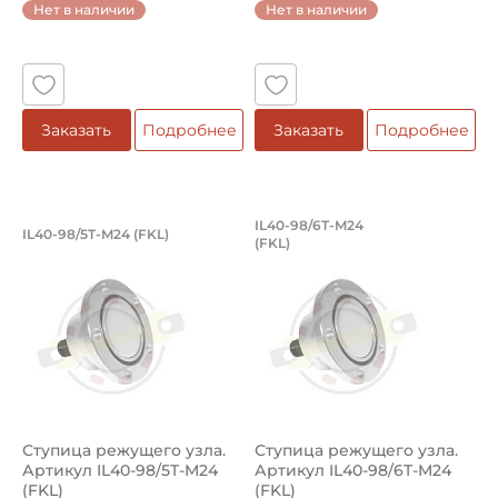
Нет в наличии
Нет в наличии
Заказать
Подробнее
Заказать
Подробнее
Ступица режущего узла. Артикул IL40
Ступица режущего у
IL40-98/6T-M24
IL40-98/5T-M24 (FKL)
(FKL)
Ступица IL40-98/5T-М24 FKL режущего узла с валом 30 м
Ступица IL40-98/6T-М24 FKL 
Ступица режущего узла.
Ступица режущего узла.
Артикул IL40-98/5T-M24
Артикул IL40-98/6T-M24
(FKL)
(FKL)