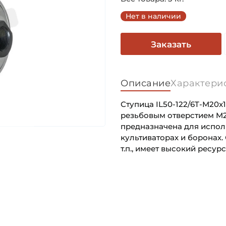
Нет в наличии
Заказать
Описание
Характери
Ступица IL50-122/6T-M20x1
резьбовым отверстием M20
предназначена для исполь
культиваторах и боронах.
т.п., имеет высокий ресу
Внутренний диаметр (d):
Основное назначение:
Наружный диаметр (D):
Категория:
Динамическая грузоподъём