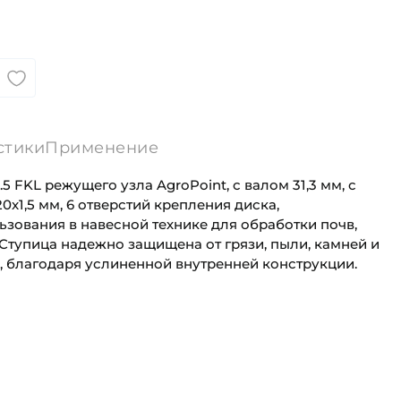
стики
Применение
.5 FKL режущего узла AgroPoint, с валом 31,3 мм, с
x1,5 мм, 6 отверстий крепления диска,
зования в навесной технике для обработки почв,
 Ступица надежно защищена от грязи, пыли, камней и
рс, благодаря услиненной внутренней конструкции.
31,3 мм
Для сельскохозяйственной техники
145 мм
Сельскохозяйственная
ность "C":
60 кН