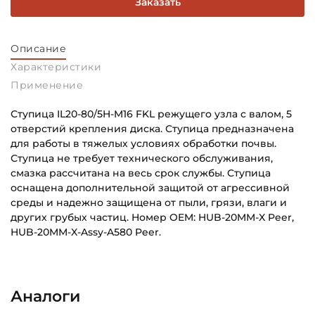
Заказать
Описание
Характеристики
Применение
Ступица IL20-80/5H-M16 FKL режущего узла с валом, 5
отверстий крепления диска. Ступица предназначена
для работы в тяжелых условиях обработки почвы.
Ступица не требует технического обслуживания,
смазка рассчитана на весь срок службы. Ступица
оснащена дополнительной защитой от агрессивной
среды и надежно защищена от пыли, грязи, влаги и
других грубых частиц. Номер OEM: HUB-20MM-X Peer,
HUB-20MM-X-Assy-A580 Peer.
Внутренний диаметр (d):
Основное назначение:
20 мм
Для сельскохозяйственной техники
Аналоги
Наружный диаметр (D):
Категория: