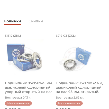
Сталь
Классификация завода - производителя:
Cтупицы Agro Point
Новинки
Скидки
Страна происхождения:
Сербия
Подшипник 85х150х49 мм, шариковый 
Подшипник 95х170х
L
51317 (ZKL)
6219 C3 (ZKL)
(
Подшипник 85х150х49 мм, шариковый однорядный упор
Подшипник 95х170х32 мм, ша
П
Подшипник 85х150х49 мм,
Подшипник 95х170х32 мм,
П
шариковый однорядный
шариковый однорядный
2
упорный открытый на вал
на вал 95 мм, открытый.
р
85...
Ар...
к
Вес товара 0.13 кг.
Вес товара 2.62 кг.
В
Нет в наличии
Нет в наличии