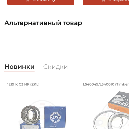
Альтернативный товар
Новинки
Скидки
Подшипник 95х170х32 мм, шариковы
Подшипник 19
1219 K C3 NF (ZKL)
L540049/L540010 (Timken
Подшипник 95х170х32 мм, шариковый двухрядный, к
Подшипник 196,85х2