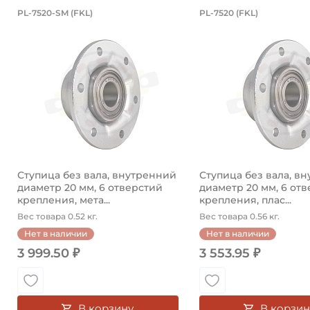
Ступица без вала, внутренний диа
Ступица без 
PL-7520-SM (FKL)
PL-7520 (FKL)
Ступица без вала PL-7520-SM FKL, внутренний диаме
Ступица PL-7520 FK
Ступица без вала, внутренний
Ступица без вала, в
диаметр 20 мм, 6 отверстий
диаметр 20 мм, 6 от
крепления, мета...
крепления, плас...
Вес товара 0.52 кг.
Вес товара 0.56 кг.
Нет в наличии
Нет в наличии
3 999.50 ₽
3 553.95 ₽
В корзину
В корзин