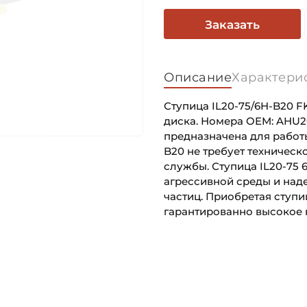
Заказать
Описание
Характери
Ступица IL20-75/6H-B20 F
диска. Номера OEM: AHU2
предназначена для работы
B20 не требует техническ
службы. Ступица IL20-75
агрессивной среды и наде
частиц. Приобретая ступиц
гарантированно высокое 
Внутренний диаметр (d):
Основное назначение:
Наружный диаметр (D):
Категория:
Динамическая грузоподъём
Для сельхозтехники: