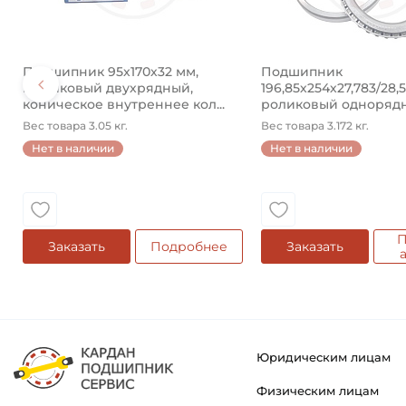
Подшипник 95х170х32 мм,
Подшипник
шариковый двухрядный,
196,85х254х27,783/28,
коническое внутреннее кол...
роликовый одноряд
конический ...
Вес товара 3.05 кг.
Вес товара 3.172 кг.
Нет в наличии
Нет в наличии
П
Заказать
Подробнее
Заказать
Юридическим лицам
Физическим лицам