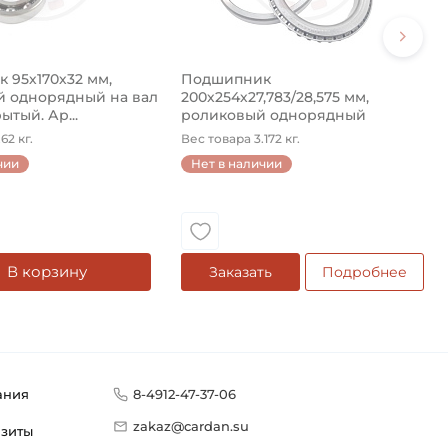
 95х170х32 мм,
Подшипник
 однорядный на вал
200х254х27,783/28,575 мм,
ытый. Ар...
роликовый однорядный
конический на ...
62 кг.
Вес товара 3.172 кг.
чии
Нет в наличии
В корзину
Заказать
Подробнее
ания
8-4912-47-37-06
zakaz@cardan.su
изиты