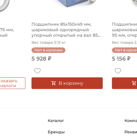
Подшипник 85х150х49 мм,
Подшипник
575 мм,
шариковый однорядный
шариковый
ный
упорный открытый на вал 85...
95 мм, откр
Вес товара 0.13 кг.
Вес товара 2.
Нет в наличии
Нет в нали
5 928 ₽
5 156 ₽
оказать
В корзину
аналоги
Каталог
Комп
Бренды
Рекв