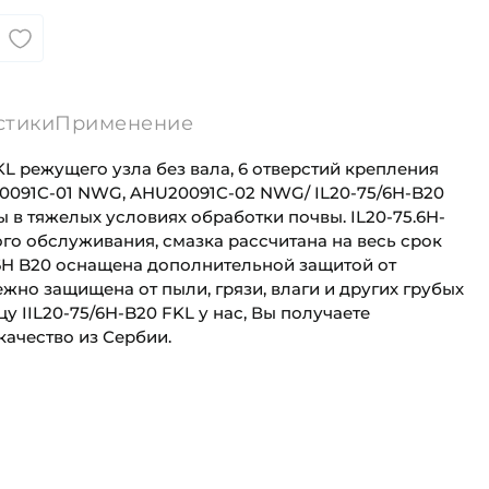
стики
Применение
KL режущего узла без вала, 6 отверстий крепления
0091C-01 NWG, AHU20091C-02 NWG/ IL20-75/6H-B20
 в тяжелых условиях обработки почвы. IL20-75.6H-
ого обслуживания, смазка рассчитана на весь срок
 6H B20 оснащена дополнительной защитой от
жно защищена от пыли, грязи, влаги и других грубых
у IIL20-75/6H-B20 FKL у нас, Вы получаете
качество из Сербии.
20 мм
Для сельскохозяйственной техники
94 мм
Сельскохозяйственная
ность "C":
22 кН
Сеялка