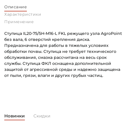
Описание
Характеристики
Применение
Ступица IL20-75/5H-M16-L FKL режущего узла AgroPoint
без вала, 6 отверстий крепления диска.
Предназначена для работы в тяжелых условиях
обработки почвы. Ступица не требует технического
обслуживания, смазка рассчитана на весь срок
службы. Ступица ФКЛ оснащена дополнительной
защитой от агрессивной среды и надежно защищена
от пыли, грязи, влаги и других грубых частиц.
Наружный диаметр (D):
Основное назначение:
94 мм
Для сельскохозяйственной техники
Динамическая грузоподъёмность "C":
Категория:
22 кН
Сельскохозяйственная
Новинки
Скидки
Статическая грузоподъёмность "Сo":
Для сельхозтехники: