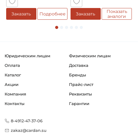
Смазка:
Возможность дополнительной смазки
Показать
е
Заказать
Подробнее
Заказать
аналоги
Материал:
Сталь
Классификация завода - производителя:
Цепь роликовая американского стандарта ANSI
Юридическим лицам
Физическим лицам
Страна происхождения:
Оплата
Доставка
Китай
Каталог
Бренды
Акции
Прайс-лист
Компания
Реквизиты
Контакты
Гарантии
8-4912-47-37-06
zakaz@cardan.su