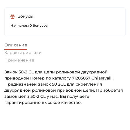
Бонусы
Начислим 0 бонусов.
Описание
Характеристики
Применение
Замок 50-2 CL для цепи роликовой двухрядной
приводной Номер по каталогу 71205057 Chiaravalli.
Предназначен замок 50 2CL для скрепления
двухрядной роликовой приводной цепи. Приобретая
замок цепи 50-2 CL у нас, Вы получаете
гарантированно высокое качество.
Шаг цепи:
Основное назначение:
15,875 мм
Для промышленного оборудования