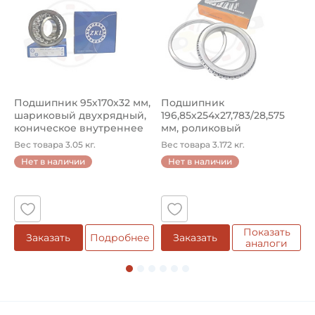
Диаметр ролика:
7,92 мм
Диаметр штифта:
3,96 мм
Подшипник 95х170х32 мм,
Подшипник
П
шариковый двухрядный,
196,85х254х27,783/28,575
ш
Тип цепи по конструкции:
коническое внутреннее
мм, роликовый
у
Роликовая трехрядная
кол...
однорядный конический
8
Вес товара 3.05 кг.
Вес товара 3.172 кг.
В
...
Нет в наличии
Нет в наличии
Стандарт DIN / ISO / ANSI:
5
DIN 8188
Смазка:
Возможность дополнительной смазки
Показать
е
Заказать
Подробнее
Заказать
аналоги
Материал:
Сталь
Классификация завода - производителя: