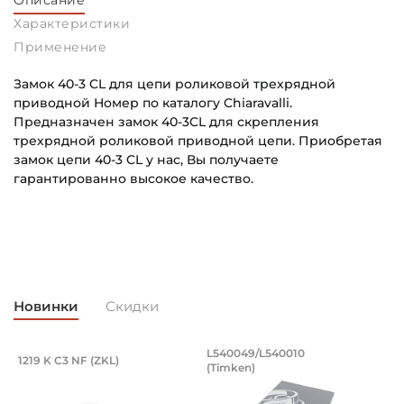
Описание
Характеристики
Применение
Замок 40-3 CL для цепи роликовой трехрядной
приводной Номер по каталогу Chiaravalli.
Предназначен замок 40-3CL для скрепления
трехрядной роликовой приводной цепи. Приобретая
замок цепи 40-3 CL у нас, Вы получаете
гарантированно высокое качество.
Шаг цепи:
Основное назначение:
12,70 мм
Для промышленного оборудования
Ширина цепи:
Категория:
46,70 мм
Промышленная
Новинки
Скидки
Высота цепи:
12,07 мм
, оцинкованный. Артикул 94871 (Kramp
разводной 8x50 мм, оцинкованный. Арт
Подшипник 95х170х32 мм, шариковый 
Подшипник 196,85х
L540049/L540010
1219 K C3 NF (ZKL)
5
(Timken)
оцинкованный.
рямой разводной 8x50 мм, оцинкованный.
Подшипник 95х170х32 мм, шариковый двухрядный, кони
Подшипник 196,85х254х27,78
П
Ширина ролика:
7,95 мм