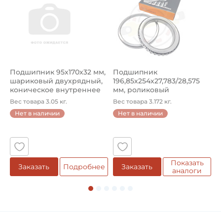
Диаметр ролика:
25,40 мм
Диаметр штифта:
12,70 мм
Подшипник 95х170х32 мм,
Подшипник
П
шариковый двухрядный,
196,85х254х27,783/28,575
ш
Тип цепи по конструкции:
коническое внутреннее
мм, роликовый
у
Роликовая трехрядная
кол...
однорядный конический
8
Вес товара 3.05 кг.
Вес товара 3.172 кг.
В
...
Нет в наличии
Нет в наличии
Стандарт DIN / ISO / ANSI:
5
DIN 8188
Смазка:
Возможность дополнительной смазки
Показать
е
Заказать
Подробнее
Заказать
аналоги
Материал:
Сталь
Классификация завода - производителя: