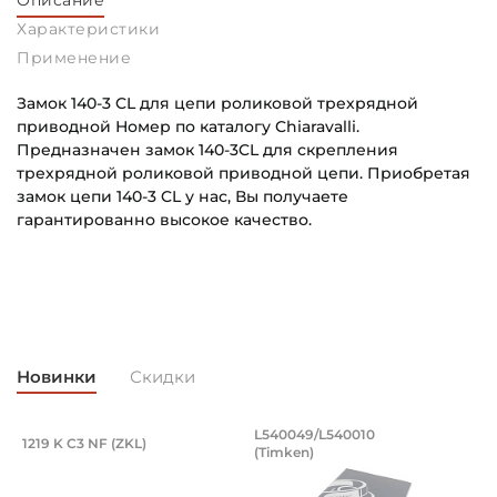
Описание
Характеристики
Применение
Замок 140-3 CL для цепи роликовой трехрядной
приводной Номер по каталогу Chiaravalli.
Предназначен замок 140-3CL для скрепления
трехрядной роликовой приводной цепи. Приобретая
замок цепи 140-3 CL у нас, Вы получаете
гарантированно высокое качество.
Шаг цепи:
Основное назначение:
44,45 мм
Для промышленного оборудования
Ширина цепи:
Категория:
152,40 мм
Промышленная
Новинки
Скидки
Высота цепи:
42,24 мм
, оцинкованный. Артикул 94871 (Kramp
разводной 8x50 мм, оцинкованный. Арт
Подшипник 95х170х32 мм, шариковый 
Подшипник 196,85х
L540049/L540010
1219 K C3 NF (ZKL)
5
(Timken)
оцинкованный.
рямой разводной 8x50 мм, оцинкованный.
Подшипник 95х170х32 мм, шариковый двухрядный, кони
Подшипник 196,85х254х27,78
П
Ширина ролика:
25,40 мм