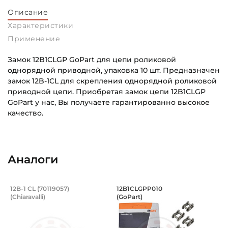
Описание
Характеристики
Применение
Замок 12B1CLGP GoPart для цепи роликовой
однорядной приводной, упаковка 10 шт. Предназначен
замок 12B-1CL для скрепления однорядной роликовой
приводной цепи. Приобретая замок цепи 12B1CLGP
GoPart у нас, Вы получаете гарантированно высокое
качество.
Шаг цепи:
Основное назначение:
19,05 мм
Для промышленного оборудования
Аналоги
Ширина цепи:
Категория:
22,70 мм
Промышленная
Замок цепи роликовой однорядной прив
Замок цепи ролико
12B-1 CL (70119057)
12B1CLGPP010
Высота цепи:
(Chiaravalli)
(GoPart)
Замок 12B-1 CL для цепи роликовой однорядной приводно
Замок 12B1CLGPP010 GoPart
16,13 мм