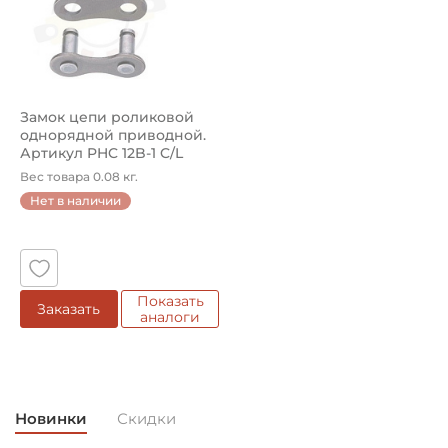
Классификация завода - производителя:
Цепь роликовая европейского стандарта ISO
Страна происхождения:
Китай
Замок цепи роликовой
однорядной приводной.
Артикул PHC 12B-1 C/L
(SKF)
Вес товара 0.08 кг.
Нет в наличии
Показать
Заказать
аналоги
Новинки
Скидки