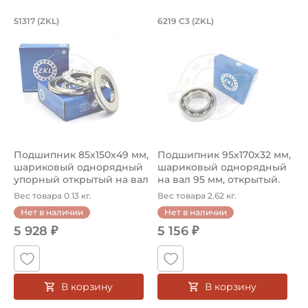
Подшипник 85х150х49 мм, шариковый 
Подшипник 95х170х
L
51317 (ZKL)
6219 C3 (ZKL)
(
Подшипник 85х150х49 мм, шариковый однорядный упор
Подшипник 95х170х32 мм, ша
П
Подшипник 85х150х49 мм,
Подшипник 95х170х32 мм,
П
шариковый однорядный
шариковый однорядный
2
упорный открытый на вал
на вал 95 мм, открытый.
р
85...
Ар...
к
Вес товара 0.13 кг.
Вес товара 2.62 кг.
В
Нет в наличии
Нет в наличии
5 928 ₽
5 156 ₽
В корзину
В корзину