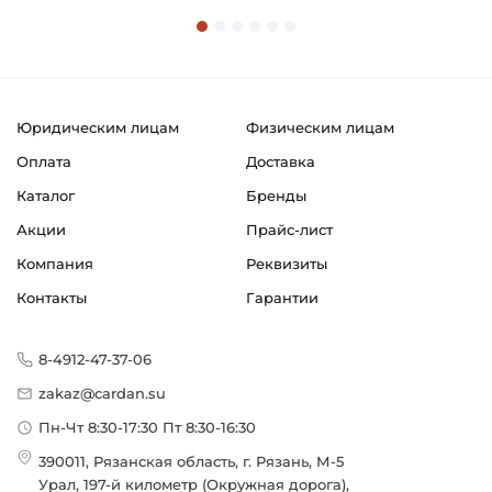
Материал:
Сталь
Страна происхождения:
Германия
Юридическим лицам
Физическим лицам
Оплата
Доставка
Каталог
Бренды
Акции
Прайс-лист
Компания
Реквизиты
Контакты
Гарантии
8-4912-47-37-06
zakaz@cardan.su
Пн-Чт 8:30-17:30 Пт 8:30-16:30
390011, Рязанская область, г. Рязань, М-5
Урал, 197-й километр (Окружная дорога),