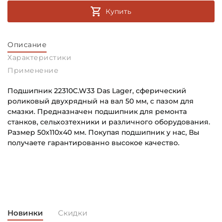
Купить
Описание
Характеристики
Применение
Подшипник 22310C.W33 Das Lager, сферический
роликовый двухрядный на вал 50 мм, с пазом для
смазки. Предназначен подшипник для ремонта
станков, сельхозтехники и различного оборудования.
Размер 50х110х40 мм. Покупая подшипник у нас, Вы
получаете гарантированно высокое качество.
Внутренний диаметр (d):
Основное назначение:
50 мм
Универсального назначения
Наружный диаметр (D):
Категория:
110 мм
Промышленная
Новинки
Скидки