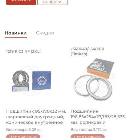
аналоги
Смазка:
Возможность дополнительной смазки
Страна происхождения:
Новинки
Скидки
Китай
Подшипник 95х170х32 мм, шариковый 
Подшипник 196,85х
L540049/L540010
1219 K C3 NF (ZKL)
5
(Timken)
Подшипник 95х170х32 мм, шариковый двухрядный, кони
Подшипник 196,85х254х27,78
П
Подшипник 95х170х32 мм,
Подшипник
П
шариковый двухрядный,
196,85х254х27,783/28,575
ш
коническое внутреннее
мм, роликовый
у
кол...
однорядный конический
8
Вес товара 3.05 кг.
Вес товара 3.172 кг.
В
...
Нет в наличии
Нет в наличии