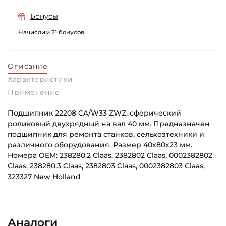
Бонусы
Начислим 21 бонусов.
Описание
Характеристики
Применение
Подшипник 22208 CA/W33 ZWZ, сферический
роликовый двухрядный на вал 40 мм. Предназначен
подшипник для ремонта станков, сельхозтехники и
различного оборудования. Размер 40х80х23 мм.
Номера OEM: 238280.2 Claas, 2382802 Claas, 0002382802
Claas, 238280.3 Claas, 2382803 Claas, 0002382803 Claas,
323327 New Holland
Внутренний диаметр (d):
Основное назначение:
40 мм
Универсального назначения
Аналоги
Наружный диаметр (D):
Категория: