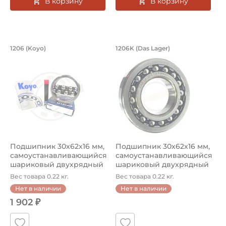
В корзину
В корзину
Подшипник 30х62х16 мм, самоустана
Подшипник 30х62х1
1206 (Koyo)
1206K (Das Lager)
Подшипник шариковый двухрядный 1206 Koyo, на вал 30 
Подшипник шариковый двухря
Подшипник 30х62х16 мм,
Подшипник 30х62х16 мм,
самоустанавливающийся
самоустанавливающийся
шариковый двухрядный
шариковый двухрядный
на ва...
на ва...
Вес товара 0.22 кг.
Вес товара 0.22 кг.
Нет в наличии
Нет в наличии
1 902 ₽