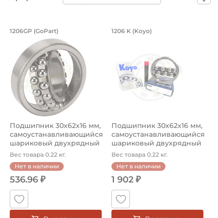
Подшипник 30х62х16 мм, самоустана
Подшипник 30х62х1
1206GP (GoPart)
1206 K (Koyo)
Подшипник шариковый двухрядный 1206 Koyo, на вал 30 
Подшипник шариковый двухря
Подшипник 30х62х16 мм,
Подшипник 30х62х16 мм,
самоустанавливающийся
самоустанавливающийся
шариковый двухрядный
шариковый двухрядный
на ва...
на ва...
Вес товара 0.22 кг.
Вес товара 0.22 кг.
Нет в наличии
Нет в наличии
536.96 ₽
1 902 ₽