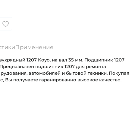
стики
Применение
хрядный 1207 Koyo, на вал 35 мм. Подшипник 1207
. Предназначен подшипник 1207 для ремонта
орудования, автомобилей и бытовой техники. Покупая
с, Вы получаете гаранированно высокое качество.
35 мм
Универсального назначения
72 мм
Промышленная
а (B):
17 мм
(С):
17 мм