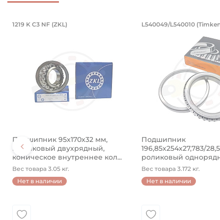
PB16.LV (BBC-R)
4890 (Kramp)
кованный. Артикул 94871 (Kramp)
водной 8x50 мм, оцинкованный. Арт
Подшипник 95х170х32 мм, шариковы
Подшипник 19
1219 K C3 NF (ZKL)
L540049/L540010 (Timken
ый.
й разводной 8x50 мм, оцинкованный.
Подшипник 95х170х32 мм, шариковый двухрядный, к
Подшипник 196,85х2
Подшипник 95х170х32 мм,
Подшипник
шариковый двухрядный,
196,85х254х27,783/28,
коническое внутреннее кол...
роликовый одноряд
конический ...
Вес товара 3.05 кг.
Вес товара 3.172 кг.
Нет в наличии
Нет в наличии