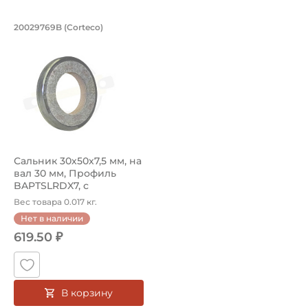
Сальник 30х50х7,5 мм, на вал 30 мм
20029769B (Corteco)
Сальник 20029769B Corteco, Профиль BAPTSLRDX7, с пы
Сальник 30х50х7,5 мм, на
вал 30 мм, Профиль
BAPTSLRDX7, с
пылезащитным ...
Вес товара 0.017 кг.
Нет в наличии
619.50 ₽
В корзину