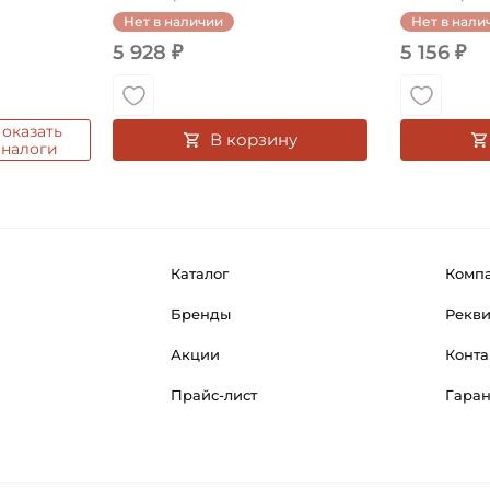
Нет в наличии
Нет в нали
5 928 ₽
5 156 ₽
оказать
В корзину
аналоги
Каталог
Комп
Бренды
Рекв
Акции
Конта
Прайс-лист
Гара