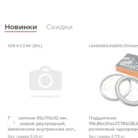
Новинки
Скидки
PB16.LV (BBC-R)
4890 (Kramp)
кованный. Артикул 94871 (Kramp)
водной 8x50 мм, оцинкованный. Арт
Подшипник 95х170х32 мм, шариковы
Подшипник 19
1219 K C3 NF (ZKL)
L540049/L540010 (Timken
ый.
й разводной 8x50 мм, оцинкованный.
Подшипник 95х170х32 мм, шариковый двухрядный, к
Подшипник 196,85х2
Подшипник 95х170х32 мм,
Подшипник
шариковый двухрядный,
196,85х254х27,783/28,
коническое внутреннее кол...
роликовый одноряд
конический ...
Вес товара 3.05 кг.
Вес товара 3.172 кг.