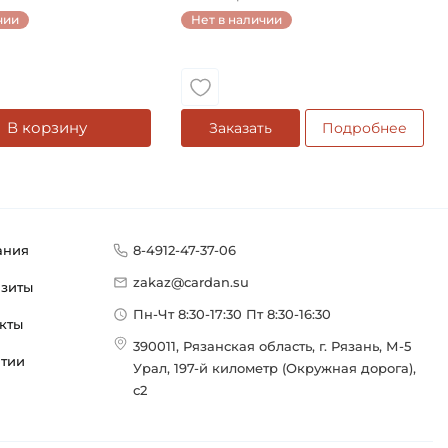
чии
Нет в наличии
В корзину
Заказать
Подробнее
ания
8-4912-47-37-06
zakaz@cardan.su
изиты
Пн-Чт 8:30-17:30 Пт 8:30-16:30
кты
390011, Рязанская область, г. Рязань, М-5
нтии
Урал, 197-й километр (Окружная дорога),
с2