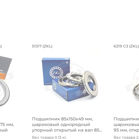
икул 94850 (Kramp)
й двухрядный, коническое внутренне
6,85х254х27,783/28,575 мм, роликов
Подшипник 85х150х49 мм, ш
Подшип
)
51317 (ZKL)
6219 C3 (ZKL)
оническое внутреннее кольцо.
54х27,783/28,575 мм, роликовый однорядный конический
Подшипник 85х150х49 мм, шариковый одн
Подшипник
Подшипник 85х150х49 мм,
Подшипник
575 мм,
шариковый однорядный
шариковый
ный
упорный открытый на вал 85...
95 мм, откр
Вес товара 0.13 кг.
Вес товара 2.