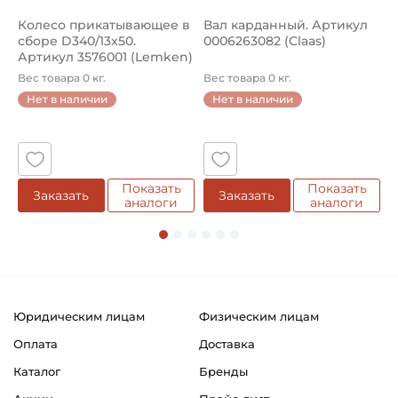
Колесо прикатывающее в
Вал карданный. Артикул
П
сборе D340/13x50.
0006263082 (Claas)
ш
Артикул 3576001 (Lemken)
к
к
Вес товара 0 кг.
Вес товара 0 кг.
В
Нет в наличии
Нет в наличии
Показать
Показать
Заказать
Заказать
аналоги
аналоги
Юридическим лицам
Физическим лицам
Оплата
Доставка
Каталог
Бренды