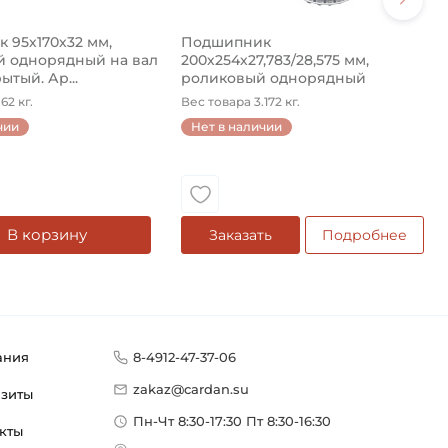
 95х170х32 мм,
Подшипник
 однорядный на вал
200х254х27,783/28,575 мм,
ытый. Ар...
роликовый однорядный
конический на ...
62 кг.
Вес товара 3.172 кг.
чии
Нет в наличии
В корзину
Заказать
Подробнее
ания
8-4912-47-37-06
zakaz@cardan.su
изиты
Пн-Чт 8:30-17:30 Пт 8:30-16:30
кты