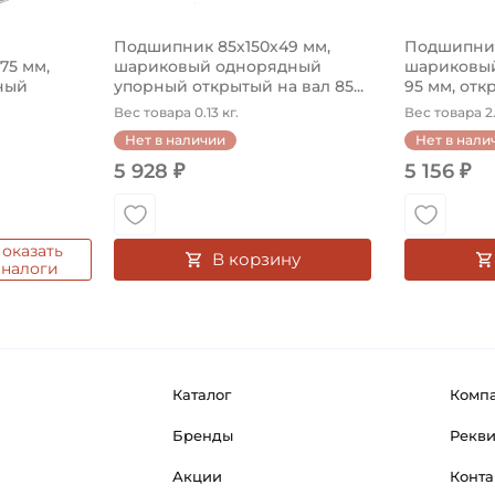
Подшипник 85х150х49 мм,
Подшипник
575 мм,
шариковый однорядный
шариковый
ный
упорный открытый на вал 85...
95 мм, откр
Вес товара 0.13 кг.
Вес товара 2.
Нет в наличии
Нет в нали
5 928 ₽
5 156 ₽
оказать
В корзину
аналоги
Каталог
Комп
Бренды
Рекв
Акции
Конта