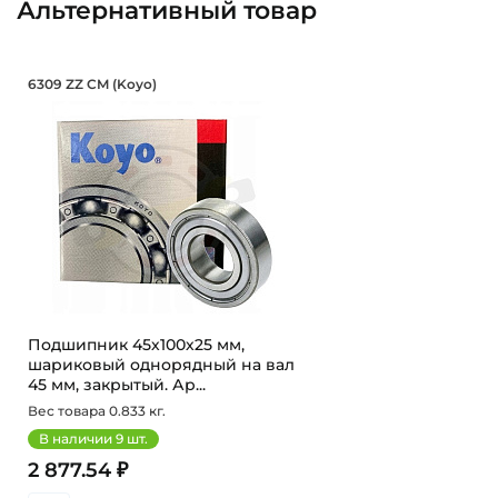
Альтернативный товар
Подшипник 45х100х25 мм, шариков
6309 ZZ CM (Koyo)
Подшипник шариковый однорядный 6309 ZZ CM Koyo, 
Подшипник 45х100х25 мм,
шариковый однорядный на вал
45 мм, закрытый. Ар...
Вес товара 0.833 кг.
В наличии
9
шт.
2 877.54 ₽