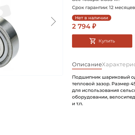
Срок гарантии: 12 месяцев
Нет в наличии
2 794 ₽
Купить
Описание
Характери
Подшипник шариковый одн
тепловой зазор. Размер 
для использования сель
оборудовании, велосипедах
и т.п.
Внутренний диаметр (d):
Основное назначение:
Наружный диаметр (D):
Категория: