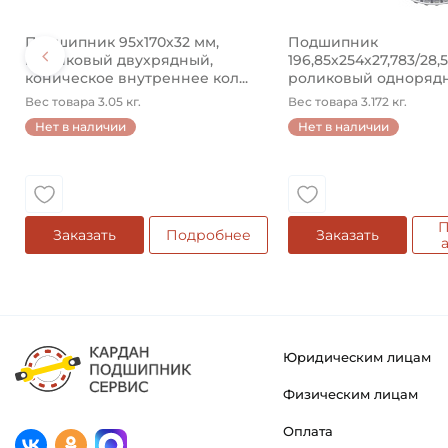
Подшипник 95х170х32 мм,
Подшипник
шариковый двухрядный,
196,85х254х27,783/28,
коническое внутреннее кол...
роликовый одноряд
конический ...
Вес товара 3.05 кг.
Вес товара 3.172 кг.
Нет в наличии
Нет в наличии
П
Заказать
Подробнее
Заказать
Юридическим лицам
Физическим лицам
Оплата