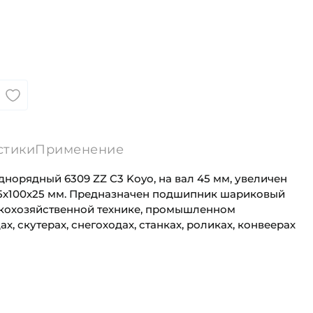
стики
Применение
орядный 6309 ZZ C3 Koyo, на вал 45 мм, увеличен
45х100х25 мм. Предназначен подшипник шариковый
скохозяйственной технике, промышленном
, скутерах, снегоходах, станках, роликах, конвеерах
45 мм
Для промышленного оборудования
100 мм
Промышленная