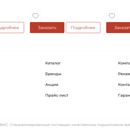
Классификация завода - п
Страна происхождения:
дробнее
Заказать
Подробнее
Заказа
Каталог
Комп
Бренды
Рекв
Акции
Конта
Прайс-лист
Гара
ИС. Специализированный поставщик качественных подшипников прем