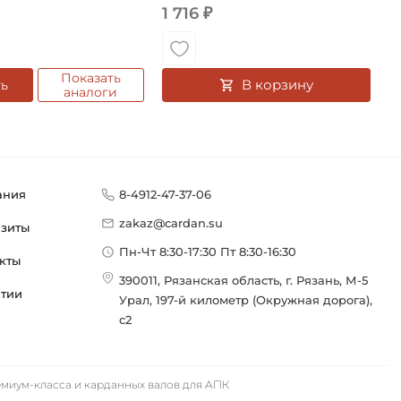
роизводителя:
1 716 ₽
подшипники
Сербия
Показать
В корзину
ть
аналоги
ания
8-4912-47-37-06
zakaz@cardan.su
изиты
Пн-Чт 8:30-17:30 Пт 8:30-16:30
кты
390011, Рязанская область, г. Рязань, М-5
нтии
Урал, 197-й километр (Окружная дорога),
с2
иум-класса и карданных валов для АПК