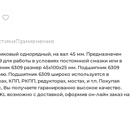
стики
Применение
иковый однорядный, на вал 45 мм. Предназначен
 для работы в условиях постоянной смазки или в
ник 6309 размер 45х100х25 мм. Подшипник 6309
ию. Подшипник 6309 широко используется в
ах, КПП, РКПП, редукторах, мостах, и т.п. Покупая
, Вы получаете гаранированно высокое качество.
KL возможно с доставкой, оформив он-лайн заказ на
45 мм
Для сельскохозяйственной техники
100 мм
Сельскохозяйственная