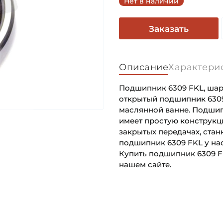
Нет в наличии
Заказать
Описание
Характери
Подшипник 6309 FKL, шар
открытый подшипник 6309
маслянной ванне. Подшип
имеет простую конструкц
закрытых передачах, станк
подшипник 6309 FKL у нас
Купить подшипник 6309 F
нашем сайте.
Внутренний диаметр (d):
Основное назначение:
Наружный диаметр (D):
Категория: