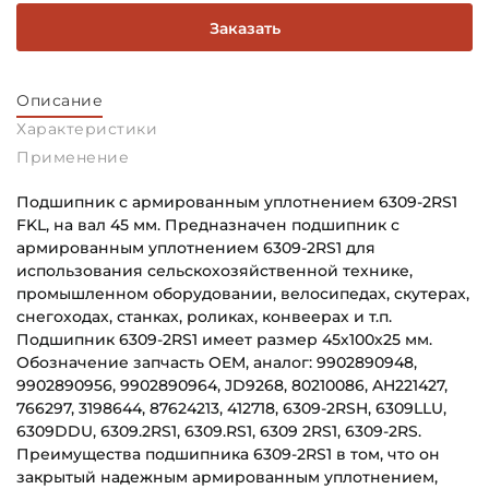
Заказать
Описание
Характеристики
Применение
Подшипник с армированным уплотнением 6309-2RS1
FKL, на вал 45 мм. Предназначен подшипник с
армированным уплотнением 6309-2RS1 для
использования сельскохозяйственной технике,
промышленном оборудовании, велосипедах, скутерах,
снегоходах, станках, роликах, конвеерах и т.п.
Подшипник 6309-2RS1 имеет размер 45х100х25 мм.
Обозначение запчасть OEM, аналог: 9902890948,
9902890956, 9902890964, JD9268, 80210086, AH221427,
766297, 3198644, 87624213, 412718, 6309-2RSH, 6309LLU,
6309DDU, 6309.2RS1, 6309.RS1, 6309 2RS1, 6309-2RS.
Преимущества подшипника 6309-2RS1 в том, что он
закрытый надежным армированным уплотнением,