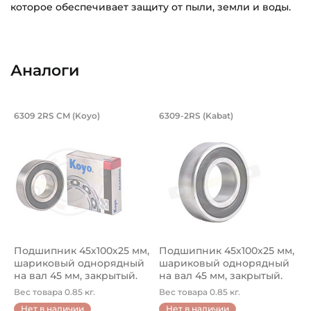
которое обеспечивает защиту от пыли, земли и воды.
Внутренний диаметр (d):
Основное назначение:
45 мм
Универсального назначения
Аналоги
Наружный диаметр (D):
Категория:
100 мм
Сельскохозяйственная
Подшипник 45х100х25 мм, шариковый 
Подшипник 45х100х
6309 2RS CM (Koyo)
6309-2RS (Kabat)
Ширина внутреннего кольца (B):
Подшипник шариковый однорядный 6309 2RS CM Koyo, на 
Подшипник шариковый одноряд
25 мм
Ширина наружного кольца (С):
25 мм
Тип посадочного отверстия на вал:
Круг
Подшипник 45х100х25 мм,
Подшипник 45х100х25 мм,
Тип наружного кольца:
шариковый однорядный
шариковый однорядный
Цилиндрическое
на вал 45 мм, закрытый.
на вал 45 мм, закрытый.
Ар...
Ар...
Вес товара 0.85 кг.
Вес товара 0.85 кг.
Вид уплотнения:
Нет в наличии
Нет в наличии