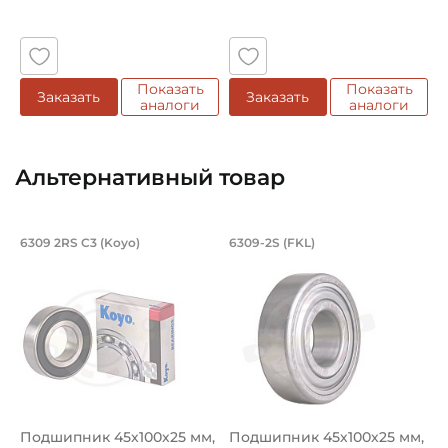
Показать
Показать
Заказать
Заказать
аналоги
аналоги
Альтернативный товар
Подшипник 45х100х25 мм, шариковый 
Подшипник 45х100х
6309 2RS C3 (Koyo)
6309-2S (FKL)
Подшипник шариковый однорядный 6309 2RS C3 Koyo на 
Подшипник 6309-2S FKL шарик
Подшипник 45х100х25 мм,
Подшипник 45х100х25 мм,