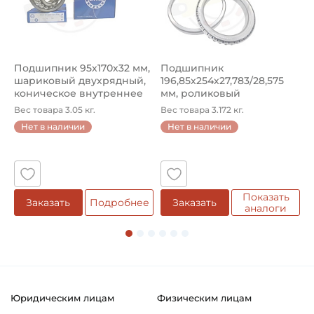
Подшипник 95х170х32 мм,
Подшипник
П
шариковый двухрядный,
196,85х254х27,783/28,575
ш
коническое внутреннее
мм, роликовый
у
кол...
однорядный конический
8
Вес товара 3.05 кг.
Вес товара 3.172 кг.
В
...
Нет в наличии
Нет в наличии
5
Показать
Заказать
Подробнее
Заказать
аналоги
Юридическим лицам
Физическим лицам