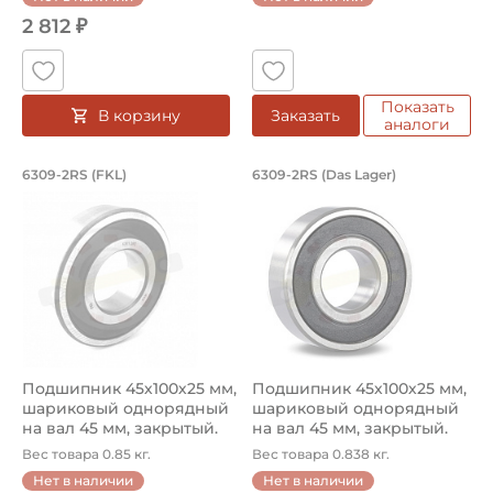
Уплотнение 2RS1
2 812 ₽
Способ фиксации на вал:
Натяг
Показать
В корзину
Заказать
Смазка:
аналоги
Смазка на весь срок службы
Подшипник 45х100х25 мм, шариковый 
Подшипник 45х100х
6309-2RS (FKL)
6309-2RS (Das Lager)
Подшипник шариковый однорядный 6309-2RS FKL, на вал 4
Подшипник шариковый одноря
Классификация завода - производителя:
Однорядные радиальные шариковые подшипники
Страна происхождения:
Сербия
Подшипник 45х100х25 мм,
Подшипник 45х100х25 мм,
шариковый однорядный
шариковый однорядный
на вал 45 мм, закрытый.
на вал 45 мм, закрытый.
Ар...
Ар...
Вес товара 0.85 кг.
Вес товара 0.838 кг.
Нет в наличии
Нет в наличии