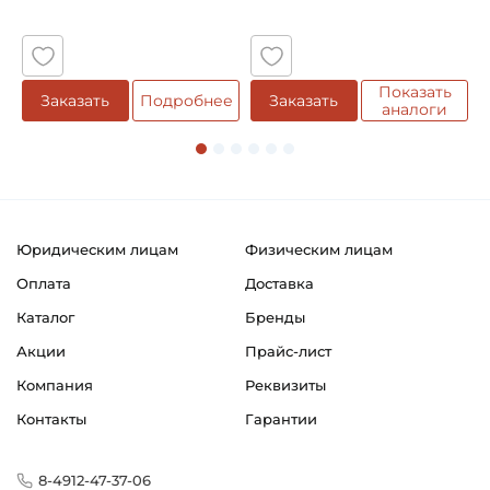
5
Натяг
Смазка:
Смазка на весь срок службы
Показать
е
Заказать
Подробнее
Заказать
аналоги
Классификация завода - производителя:
Однорядные радиальные шариковые подшипники
Страна происхождения:
Япония
Юридическим лицам
Физическим лицам
Оплата
Доставка
Каталог
Бренды
Акции
Прайс-лист
Компания
Реквизиты
Контакты
Гарантии
8-4912-47-37-06