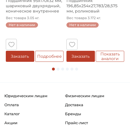
Подшипник 95х170х32 мм,
Подшипник
П
шариковый двухрядный,
196,85х254х27,783/28,575
ш
коническое внутреннее
мм, роликовый
у
кол...
однорядный конический
8
Вес товара 3.05 кг.
Вес товара 3.172 кг.
В
...
Нет в наличии
Нет в наличии
5
Показать
Заказать
Подробнее
Заказать
аналоги
Юридическим лицам
Физическим лицам
Оплата
Доставка
Каталог
Бренды
Акции
Прайс-лист