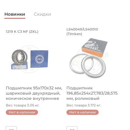
Однорядные радиальные шариковые подшипники
Новинки
Скидки
Страна происхождения:
Сербия
Подшипник 95х170х32 мм, шариковый 
Подшипник 196,85х
L540049/L540010
1219 K C3 NF (ZKL)
5
(Timken)
Подшипник 95х170х32 мм, шариковый двухрядный, кони
Подшипник 196,85х254х27,78
П
Подшипник 95х170х32 мм,
Подшипник
П
шариковый двухрядный,
196,85х254х27,783/28,575
ш
коническое внутреннее
мм, роликовый
у
кол...
однорядный конический
8
Вес товара 3.05 кг.
Вес товара 3.172 кг.
В
...
Нет в наличии
Нет в наличии
5