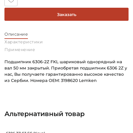
Заказать
Описание
Характеристики
Применение
Подшипник 6306-2Z FKL шариковый однорядный на
вал 50 мм закрытый. Приобретая подшипник 6306 2Z у
нас, Вы получаете гарантированно высокое качество
из Сербии. Номера OEM: 3198620 Lemken
Внутренний диаметр (d):
Основное назначение:
30 мм
Для сельскохозяйственной техники
Наружный диаметр (D):
Категория:
Альтернативный товар
72 мм
Сельскохозяйственная
Ширина внутреннего кольца (B):
Подшипник 30х72х19 мм, шариковый о