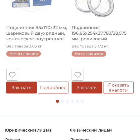
Подшипник 95х170х32 мм,
Подшипник
П
шариковый двухрядный,
196,85х254х27,783/28,575
ш
коническое внутреннее
мм, роликовый
у
кол...
однорядный конический
8
Вес товара 3.05 кг.
Вес товара 3.172 кг.
В
...
Нет в наличии
Нет в наличии
5
Показать
Заказать
Подробнее
Заказать
аналоги
Юридическим лицам
Физическим лицам
Оплата
Доставка