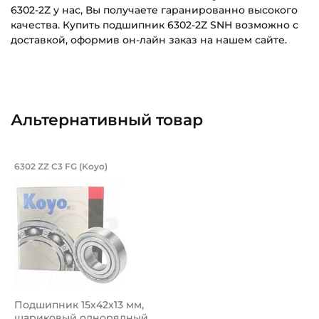
6302-2Z у нас, Вы получаете гаранированно высокого
качества. Купить подшипник 6302-2Z SNH возможно с
доставкой, оформив он-лайн заказ на нашем сайте.
Внутренний диаметр (d):
Основное назначение:
15 мм
Для промышленного оборудования
Наружный диаметр (D):
Категория:
Альтернативный товар
42 мм
Промышленная
Ширина внутреннего кольца (B):
Подшипник 15х42х13 мм, шариковый о
6302 ZZ C3 FG (Koyo)
13 мм
Подшипник шариковый однорядный 6302 ZZ C3 FG Koyo, н
Ширина наружного кольца (С):
13 мм
Тип посадочного отверстия на вал:
Круг
Тип наружного кольца:
Подшипник 15х42х13 мм,
Цилиндрическое
шариковый однорядный