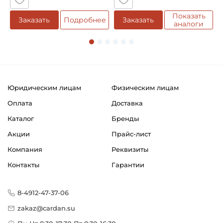
Смазка:
Смазка на весь срок службы
Показать
е
Заказать
Подробнее
Заказать
аналоги
Классификация завода - производителя:
Однорядные радиальные шариковые подшипники
Страна происхождения:
Сербия
Юридическим лицам
Физическим лицам
Оплата
Доставка
Каталог
Бренды
Акции
Прайс-лист
Компания
Реквизиты
Контакты
Гарантии
8-4912-47-37-06
zakaz@cardan.su