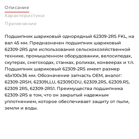
Описание
Характеристики
Применение
Подшипник шариковый однорядный 62309-2RS FKL, на
вал 45 мм. Предназначен подшипник шариковый
62309-2RS для использования сельскохозяйственной
технике, промышленном оборудовании, велосипедах,
скутерах, снегоходах, станках, роликах, конвеерах и т.п.
Подшипник шариковый 62309-2RS имеет размер
45х100х36 мм. Обозначение запчасть OEM, аналог:
62309-2RSH, 62309LLU, 62309DDU, 62309.2RS, 62309.RS,
62309 2RS, 62309-2RS1. Преимущества подшипника
62309-2RS в том, что он закрытый надежным
уплотнением, которое обеспечивает защиту от пыли,
земли и воды.
Внутренний диаметр (d):
Основное назначение:
45 мм
Универсального назначения
Наружный диаметр (D):
Категория: