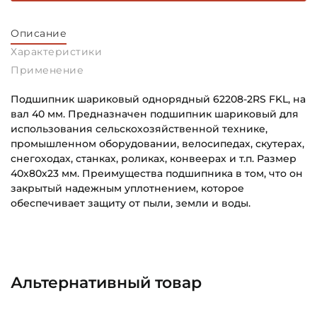
Описание
Характеристики
Применение
Подшипник шариковый однорядный 62208-2RS FKL, на
вал 40 мм. Предназначен подшипник шариковый для
использования сельскохозяйственной технике,
промышленном оборудовании, велосипедах, скутерах,
снегоходах, станках, роликах, конвеерах и т.п. Размер
40х80х23 мм. Преимущества подшипника в том, что он
закрытый надежным уплотнением, которое
обеспечивает защиту от пыли, земли и воды.
Внутренний диаметр (d):
Основное назначение:
40 мм
Универсального назначения
Наружный диаметр (D):
Категория:
Альтернативный товар
80 мм
Сельскохозяйственная