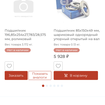
Подшипник
Подшипник 85х150х49 мм,
П
196,85х254х27,783/28,575
шариковый однорядный
ш
мм, роликовый
упорный открытый на вал
н
однорядный конический
85...
А
Вес товара 3.172 кг.
Вес товара 0.13 кг.
В
...
Нет в наличии
Нет в наличии
5 928 ₽
5
Показать
В корзину
Заказать
аналоги