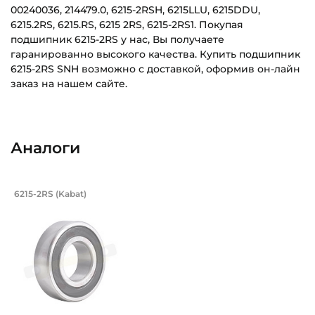
00240036, 214479.0, 6215-2RSH, 6215LLU, 6215DDU,
6215.2RS, 6215.RS, 6215 2RS, 6215-2RS1. Покупая
подшипник 6215-2RS у нас, Вы получаете
гаранированно высокого качества. Купить подшипник
6215-2RS SNH возможно с доставкой, оформив он-лайн
заказ на нашем сайте.
Внутренний диаметр (d):
Основное назначение:
75 мм
Для промышленного оборудования
Аналоги
Наружный диаметр (D):
Категория:
130 мм
Промышленная
Подшипник 75х130х25 мм, шариковый 
6215-2RS (Kabat)
Ширина внутреннего кольца (B):
Подшипник шариковый однорядный 6215-2RS Kabat, на вал
25 мм
Ширина наружного кольца (С):
25 мм
Тип посадочного отверстия на вал:
Круг