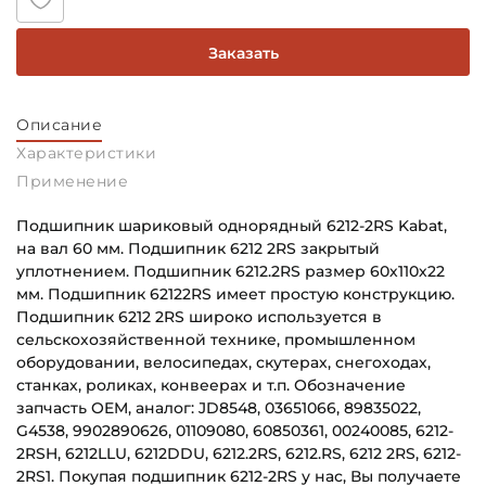
Заказать
Описание
Характеристики
Применение
Подшипник шариковый однорядный 6212-2RS Kabat,
на вал 60 мм. Подшипник 6212 2RS закрытый
уплотнением. Подшипник 6212.2RS размер 60х110х22
мм. Подшипник 62122RS имеет простую конструкцию.
Подшипник 6212 2RS широко используется в
сельскохозяйственной технике, промышленном
оборудовании, велосипедах, скутерах, снегоходах,
станках, роликах, конвеерах и т.п. Обозначение
запчасть OEM, аналог: JD8548, 03651066, 89835022,
G4538, 9902890626, 01109080, 60850361, 00240085, 6212-
2RSH, 6212LLU, 6212DDU, 6212.2RS, 6212.RS, 6212 2RS, 6212-
2RS1. Покупая подшипник 6212-2RS у нас, Вы получаете