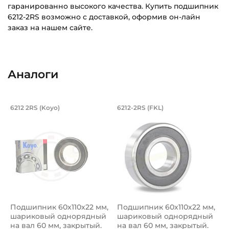
гаранированно высокого качества. Купить подшипник
6212-2RS возможно с доставкой, оформив он-лайн
заказ на нашем сайте.
Внутренний диаметр (d):
Основное назначение:
60 мм
Для сельскохозяйственной техники
Аналоги
Наружный диаметр (D):
Категория:
110 мм
Сельскохозяйственная
Подшипник 60х110х22 мм, шариковый 
Подшипник 60х110х
6212 2RS (Koyo)
6212-2RS (FKL)
Ширина внутреннего кольца (B):
Подшипник шариковый однорядный 6212 2RS Koyo, на вал
Подшипник шариковый одноряд
22 мм
Ширина наружного кольца (С):
22 мм
Тип посадочного отверстия на вал:
Круг
Подшипник 60х110х22 мм,
Подшипник 60х110х22 мм,
Тип наружного кольца:
шариковый однорядный
шариковый однорядный
Цилиндрическое
на вал 60 мм, закрытый.
на вал 60 мм, закрытый.