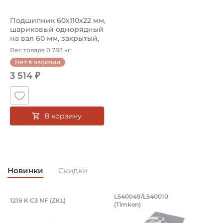
Подшипник 60х110х22 мм,
шариковый однорядный
на вал 60 мм, закрытый,
ув...
Вес товара 0.783 кг.
Нет в наличии
3 514 ₽
В корзину
Новинки
Скидки
Подшипник 95х170х32 мм, шариковый 
Подшипник 196,85х
L540049/L540010
1219 K C3 NF (ZKL)
5
(Timken)
Подшипник 95х170х32 мм, шариковый двухрядный, кони
Подшипник 196,85х254х27,78
П