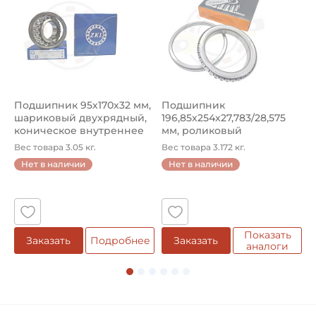
Подшипник 95х170х32 мм,
Подшипник
П
шариковый двухрядный,
196,85х254х27,783/28,575
ш
коническое внутреннее
мм, роликовый
у
кол...
однорядный конический
8
Вес товара 3.05 кг.
Вес товара 3.172 кг.
В
...
Нет в наличии
Нет в наличии
5
Показать
Заказать
Подробнее
Заказать
аналоги