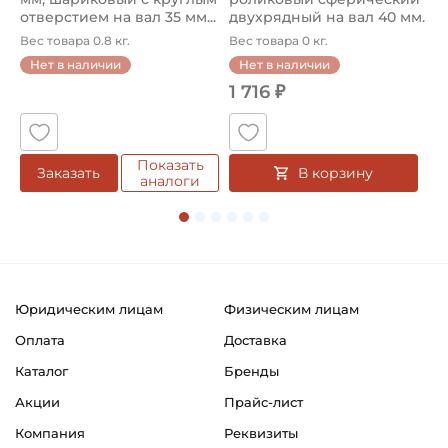
отверстием на вал 35 мм...
двухрядный на вал 40 мм.
ш
А...
ш
Вес товара 0.8 кг.
Вес товара 0 кг.
В
о
Нет в наличии
Нет в наличии
1 716 ₽
1
Показать
В корзину
Заказать
аналоги
Юридическим лицам
Физическим лицам
Оплата
Доставка
Каталог
Бренды
Акции
Прайс-лист
Компания
Реквизиты