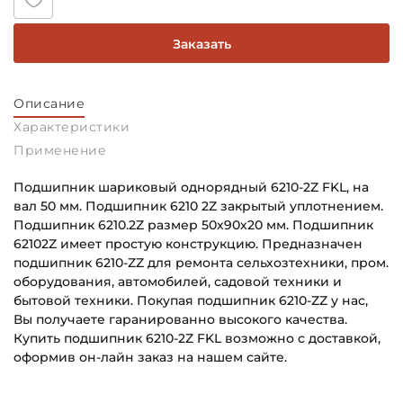
Заказать
Описание
Характеристики
Применение
Подшипник шариковый однорядный 6210-2Z FKL, на
вал 50 мм. Подшипник 6210 2Z закрытый уплотнением.
Подшипник 6210.2Z размер 50х90х20 мм. Подшипник
62102Z имеет простую конструкцию. Предназначен
подшипник 6210-ZZ для ремонта сельхозтехники, пром.
оборудования, автомобилей, садовой техники и
бытовой техники. Покупая подшипник 6210-ZZ у нас,
Вы получаете гаранированно высокого качества.
Купить подшипник 6210-2Z FKL возможно с доставкой,
оформив он-лайн заказ на нашем сайте.
Внутренний диаметр (d):
Основное назначение: