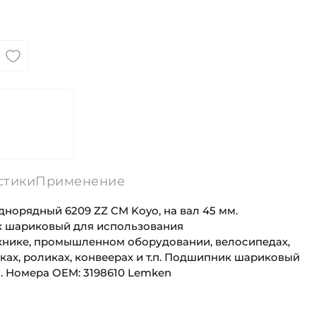
стики
Применение
орядный 6209 ZZ CM Koyo, на вал 45 мм.
 шариковый для использования
хнике, промышленном оборудовании, велосипедах,
нках, роликах, конвеерах и т.п. Подшипник шариковый
. Номера OEM: 3198610 Lemken
45 мм
Для промышленного оборудования