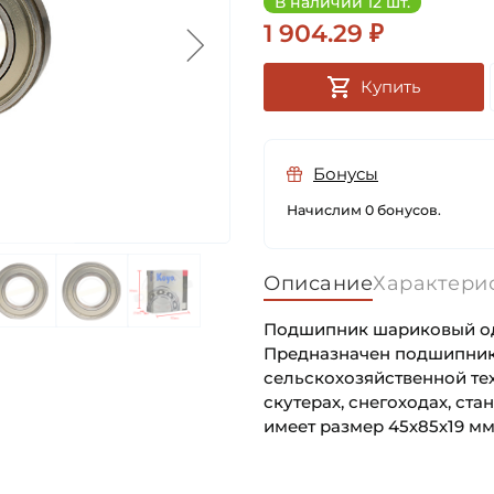
В наличии 12 шт.
1 904.29 ₽
Купить
Бонусы
Начислим 0 бонусов.
Описание
Характери
Подшипник шариковый одн
Предназначен подшипник
сельскохозяйственной те
скутерах, снегоходах, ста
имеет размер 45х85х19 мм
Внутренний диаметр (d):
Основное назначение: