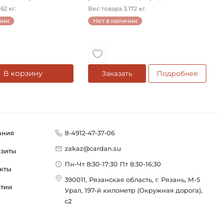
конический на ...
62 кг.
Вес товара 3.172 кг.
чии
Нет в наличии
В корзину
Заказать
Подробнее
ания
8-4912-47-37-06
zakaz@cardan.su
изиты
Пн-Чт 8:30-17:30 Пт 8:30-16:30
кты
390011, Рязанская область, г. Рязань, М-5
нтии
Урал, 197-й километр (Окружная дорога),
с2