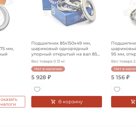
Подшипник 85х150х49 мм,
Подшипник
575 мм,
шариковый однорядный
шариковый
ный
упорный открытый на вал 85...
95 мм, откр
Вес товара 0.13 кг.
Вес товара 2.
Нет в наличии
Нет в нали
5 928 ₽
5 156 ₽
оказать
В корзину
аналоги