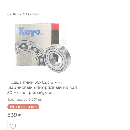
Подшипник 30х62х16 мм, шариковый
6206 ZZ C3 (Koyo)
Подшипник шариковый однорядный 6206 ZZ C3 FG Ko
Подшипник 30х62х16 мм,
шариковый однорядный на вал
30 мм, закрытый, уве...
Вес товара 0.201 кг.
Нет в наличии
839 ₽