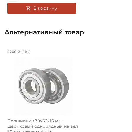
В корзину
Альтернативный товар
Подшипник 30х62х16 мм, шариковы
6206-Z (FKL)
Подшипник закрытый с одной стороны, шариковый од
Подшипник 30х62х16 мм,
шариковый однорядный на вал
30 мм, закрытый с од...