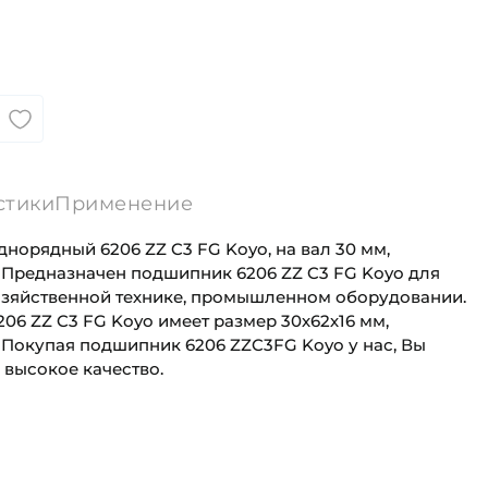
стики
Применение
орядный 6206 ZZ C3 FG Koyo, на вал 30 мм,
. Предназначен подшипник 6206 ZZ C3 FG Koyo для
озяйственной технике, промышленном оборудовании.
6 ZZ C3 FG Koyo имеет размер 30х62х16 мм,
 Покупая подшипник 6206 ZZC3FG Koyo у нас, Вы
 высокое качество.
30 мм
Универсального назначения
62 мм
Автомобильная