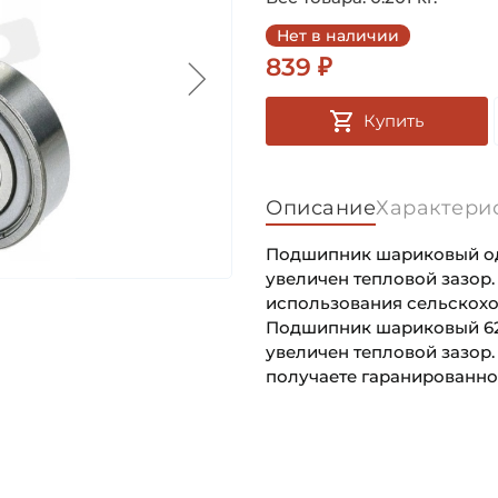
Нет в наличии
839 ₽
Купить
Описание
Характери
Подшипник шариковый одн
увеличен тепловой зазор
использования сельскох
Подшипник шариковый 620
увеличен тепловой зазор.
получаете гаранированно
Внутренний диаметр (d):
Основное назначение:
Наружный диаметр (D):
Категория: