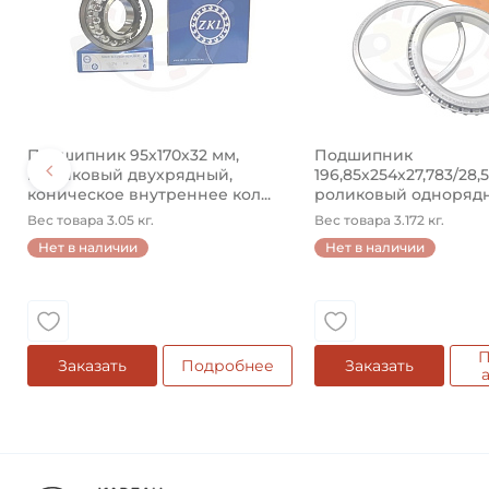
Подшипник 95х170х32 мм,
Подшипник
шариковый двухрядный,
196,85х254х27,783/28,
коническое внутреннее кол...
роликовый одноряд
конический ...
Вес товара 3.05 кг.
Вес товара 3.172 кг.
Нет в наличии
Нет в наличии
П
Заказать
Подробнее
Заказать