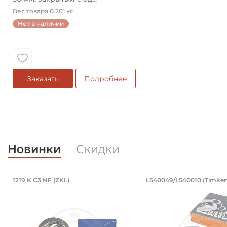
Вес товара 0.201 кг.
Нет в наличии
Заказать
Подробнее
Новинки
Скидки
Подшипник 95х170х32 мм, шариковы
Подшипник 19
1219 K C3 NF (ZKL)
L540049/L540010 (Timken
Подшипник 95х170х32 мм, шариковый двухрядный, к
Подшипник 196,85х2