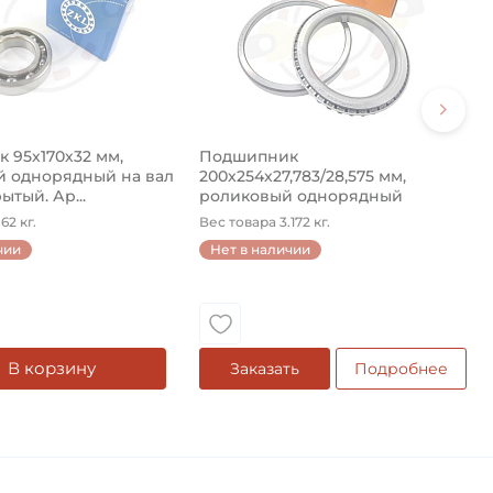
 95х170х32 мм,
Подшипник
 однорядный на вал
200х254х27,783/28,575 мм,
ытый. Ар...
роликовый однорядный
конический на ...
62 кг.
Вес товара 3.172 кг.
чии
Нет в наличии
В корзину
Заказать
Подробнее