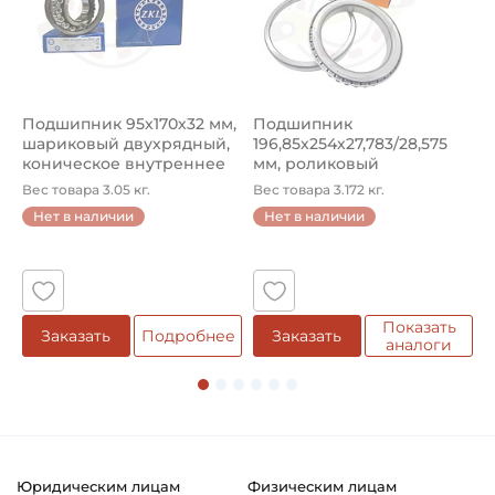
Подшипник 95х170х32 мм,
Подшипник
П
шариковый двухрядный,
196,85х254х27,783/28,575
ш
коническое внутреннее
мм, роликовый
у
кол...
однорядный конический
8
Вес товара 3.05 кг.
Вес товара 3.172 кг.
В
...
Нет в наличии
Нет в наличии
5
Показать
Заказать
Подробнее
Заказать
аналоги
Юридическим лицам
Физическим лицам