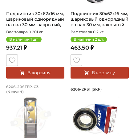
Подшипник 30х62х16 мм,
Подшипник 30х62х16 мм,
шариковый однорядный
шариковый однорядный
на вал 30 мм, закрытый,
на вал 30 мм, закрытый,
уве...
уве...
Вес товара 0.201 кг.
Вес товара 0.2 кг.
В наличии
1
шт.
В наличии
2
шт.
937.21 ₽
463.50 ₽
В корзину
В корзину
Подшипник 30х62х16 мм, шариковый о
Подшипник 30х62х1
6206-2RSTFP-C3
6206-2RS1 (SKF)
(Neovert)
Шариковый однорядный подшипник 6206 2RS TFP C3 на в
Подшипник шариковый однор