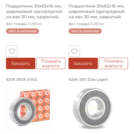
Подшипник 30х62х16 мм,
Подшипник 30х62х16 мм,
шариковый однорядный
шариковый однорядный
на вал 30 мм, закрытый.
на вал 30 мм, закрытый.
Арт...
Арт...
Вес товара 0.201 кг.
Вес товара 0.201 кг.
Нет в наличии
Нет в наличии
Показать
Показать
Заказать
Заказать
аналоги
аналоги
Подшипник 30х62х16 мм, шариковый о
Подшипник 30х62х1
6206 2RSR (FAG)
6206-2RS (Das Lager)
Подшипник шариковый однорядный 6206 2RSR FAG, на в
Подшипник шариковый одноряд