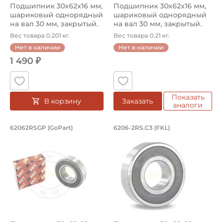
Подшипник 30х62х16 мм,
Подшипник 30х62х16 мм,
шариковый однорядный
шариковый однорядный
на вал 30 мм, закрытый.
на вал 30 мм, закрытый.
Арт...
Арт...
Вес товара 0.201 кг.
Вес товара 0.21 кг.
Нет в наличии
Нет в наличии
1 490 ₽
Показать
В корзину
Заказать
аналоги
Подшипник 30х62х16 мм, шариковый о
Подшипник 30х62х1
62062RSGP (GoPart)
6206-2RS.C3 (FKL)
Подшипник шариковый однорядный 62062RSGP GoPart, на
Подшипник шариковый одноряд