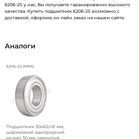
6206-2S у нас, Вы получаете гаранированно высокого
качества. Купить подшипник 6206-2S возможно с
доставкой, оформив он-лайн заказ на нашем сайте.
Внутренний диаметр (d):
Основное назначение:
30 мм
Для сельскохозяйственной техники
Аналоги
Наружный диаметр (D):
Категория:
62 мм
Сельскохозяйственная
Подшипник 30х62х16 мм, шариковый 
6206-2S (MPA)
Ширина внутреннего кольца (B):
Подшипник шариковый однорядный 6206-2S MPA, на вал 3
16 мм
Ширина наружного кольца (С):
16 мм
Тип посадочного отверстия на вал:
Круг
Подшипник 30х62х16 мм,
Тип наружного кольца:
шариковый однорядный
Цилиндрическое
на вал 30 мм закрытый,