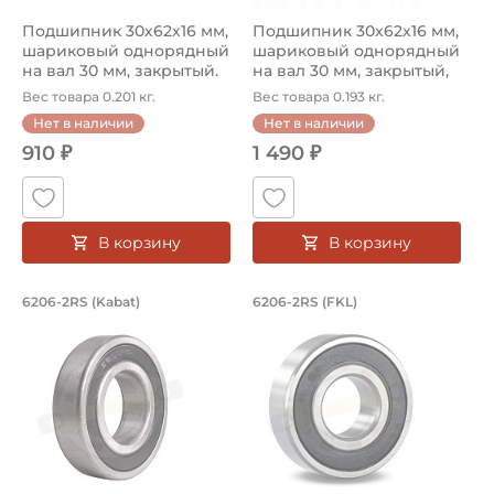
Подшипник 30х62х16 мм,
Подшипник 30х62х16 мм,
шариковый однорядный
шариковый однорядный
на вал 30 мм, закрытый.
на вал 30 мм, закрытый,
Арт...
уве...
Вес товара 0.201 кг.
Вес товара 0.193 кг.
Нет в наличии
Нет в наличии
910 ₽
1 490 ₽
В корзину
В корзину
Подшипник 30х62х16 мм, шариковый о
Подшипник 30х62х1
6206-2RS (Kabat)
6206-2RS (FKL)
Подшипник шариковый однорядный 6206-2RS Kabat, на вал
Подшипник шариковый одноряд