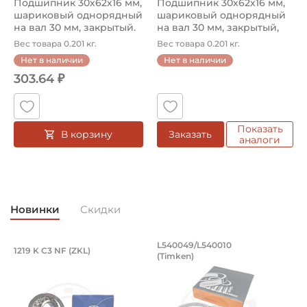
Подшипник 30х62х16 мм,
Подшипник 30х62х16 мм,
шариковый однорядный
шариковый однорядный
на вал 30 мм, закрытый.
на вал 30 мм, закрытый,
Арт...
уве...
Вес товара 0.201 кг.
Вес товара 0.201 кг.
Нет в наличии
Нет в наличии
303.64 ₽
Показать
В корзину
Заказать
аналоги
Новинки
Скидки
Подшипник 95х170х32 мм, шариковый 
Подшипник 196,85х
L540049/L540010
1219 K C3 NF (ZKL)
5
(Timken)
Подшипник 95х170х32 мм, шариковый двухрядный, кони
Подшипник 196,85х254х27,78
П