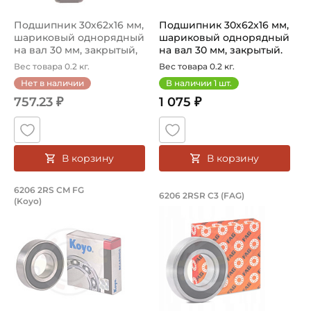
Подшипник 30х62х16 мм,
Подшипник 30х62х16 мм,
шариковый однорядный
шариковый однорядный
на вал 30 мм, закрытый,
на вал 30 мм, закрытый.
уве...
Арт...
Вес товара 0.2 кг.
Вес товара 0.2 кг.
Нет в наличии
В наличии
1
шт.
757.23 ₽
1 075 ₽
В корзину
В корзину
Подшипник 30х62х16 мм, шариковый о
Подшипник 30х62х1
6206 2RS CM FG
6206 2RSR C3 (FAG)
(Koyo)
Подшипник шариковый однорядный 6206 2RS CM FG Koyo,
Подшипник шариковый однор