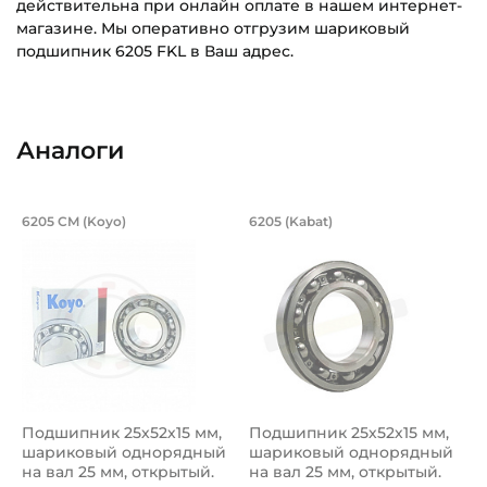
действительна при онлайн оплате в нашем интернет-
магазине. Мы оперативно отгрузим шариковый
подшипник 6205 FKL в Ваш адрес.
Внутренний диаметр (d):
Основное назначение:
25 мм
Для сельскохозяйственной техники
Аналоги
Наружный диаметр (D):
Категория:
52 мм
Сельскохозяйственная
Подшипник 25х52х15 мм, шариковый о
Подшипник 25х52х1
6205 CM (Koyo)
6205 (Kabat)
Ширина внутреннего кольца (B):
Подшипник шариковый однорядный 6205 СМ Koyo, на вал 
Подшипник шариковый одноря
15 мм
Ширина наружного кольца (С):
15 мм
Тип посадочного отверстия на вал:
Круг
Подшипник 25х52х15 мм,
Подшипник 25х52х15 мм,
Тип наружного кольца:
шариковый однорядный
шариковый однорядный
Цилиндрическое
на вал 25 мм, открытый.
на вал 25 мм, открытый.