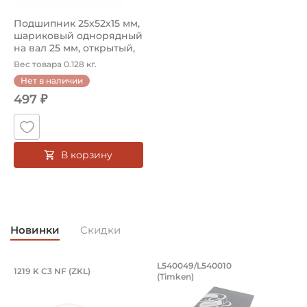
Подшипник 25х52х15 мм,
шариковый однорядный
на вал 25 мм, открытый,
уве...
Вес товара 0.128 кг.
Нет в наличии
497 ₽
В корзину
Новинки
Скидки
Подшипник 95х170х32 мм, шариковый 
Подшипник 196,85х
L540049/L540010
1219 K C3 NF (ZKL)
5
(Timken)
Подшипник 95х170х32 мм, шариковый двухрядный, кони
Подшипник 196,85х254х27,78
П