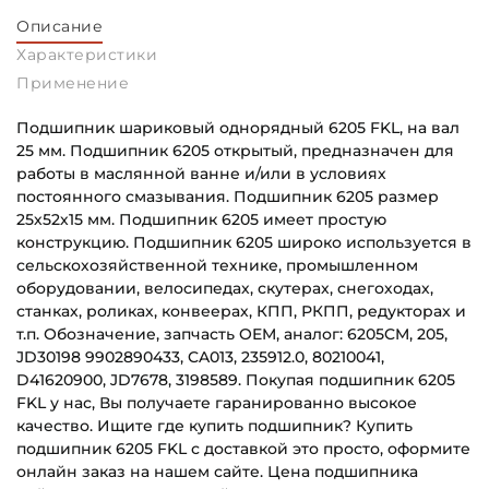
Описание
Характеристики
Применение
Подшипник шариковый однорядный 6205 FKL, на вал
25 мм. Подшипник 6205 открытый, предназначен для
работы в маслянной ванне и/или в условиях
постоянного смазывания. Подшипник 6205 размер
25х52х15 мм. Подшипник 6205 имеет простую
конструкцию. Подшипник 6205 широко используется в
сельскохозяйственной технике, промышленном
оборудовании, велосипедах, скутерах, снегоходах,
станках, роликах, конвеерах, КПП, РКПП, редукторах и
т.п. Обозначение, запчасть OEM, аналог: 6205CM, 205,
JD30198 9902890433, CA013, 235912.0, 80210041,
D41620900, JD7678, 3198589. Покупая подшипник 6205
FKL у нас, Вы получаете гаранированно высокое
качество. Ищите где купить подшипник? Купить
подшипник 6205 FKL с доставкой это просто, оформите
онлайн заказ на нашем сайте. Цена подшипника