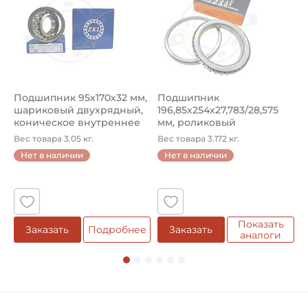
Подшипник 95х170х32 мм,
Подшипник
П
шариковый двухрядный,
196,85х254х27,783/28,575
ш
коническое внутреннее
мм, роликовый
у
кол...
однорядный конический
8
Вес товара 3.05 кг.
Вес товара 3.172 кг.
В
...
Нет в наличии
Нет в наличии
5
Показать
Заказать
Подробнее
Заказать
аналоги