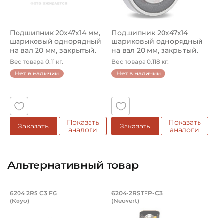
Подшипник 20х47х14 мм,
Подшипник 20х47х14
шариковый однорядный
шариковый однорядный
на вал 20 мм, закрытый.
на вал 20 мм, закрытый.
Арт...
Артикул...
Вес товара 0.11 кг.
Вес товара 0.118 кг.
Нет в наличии
Нет в наличии
Показать
Показать
Заказать
Заказать
аналоги
аналоги
Альтернативный товар
Подшипник 20х47х14 мм, шариковый о
Подшипник 20х47х1
6204 2RS C3 FG
6204-2RSTFP-C3
(Koyo)
(Neovert)
Подшипник шариковый 6204 2RS C3 FG Koyo, на вал 20 м
Подшипник шариковый 6204-2