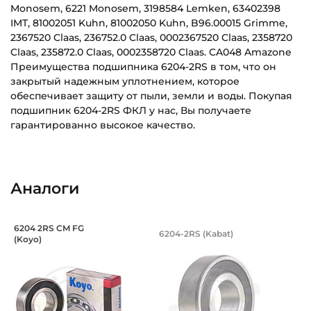
Monosem, 6221 Monosem, 3198584 Lemken, 63402398
IMT, 81002051 Kuhn, 81002050 Kuhn, B96.00015 Grimme,
2367520 Claas, 236752.0 Claas, 0002367520 Claas, 2358720
Claas, 235872.0 Claas, 0002358720 Claas. CA048 Amazone
Преимущества подшипника 6204-2RS в том, что он
закрытый надежным уплотнением, которое
обеспечивает защиту от пыли, земли и воды. Покупая
подшипник 6204-2RS ФКЛ у нас, Вы получаете
гарантированно высокое качество.
Внутренний диаметр (d):
Основное назначение:
20 мм
Универсального назначения
Аналоги
Наружный диаметр (D):
Категория:
47 мм
Сельскохозяйственная
Подшипник 20х47х14 мм, шариковый о
Подшипник 20х47х1
6204 2RS CM FG
6204-2RS (Kabat)
Ширина внутреннего кольца (B):
(Koyo)
Подшипник шариковый закрытый номер 6204 2RS CM FG Koy
Подшипник шариковый одноряд
14 мм
Ширина наружного кольца (С):
14 мм