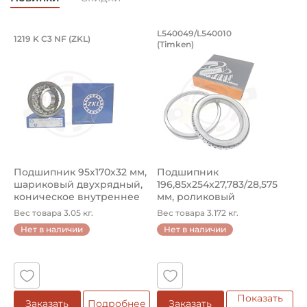
Подшипник 95х170х32 мм, шариковый 
Подшипник 196,85х
L540049/L540010
1219 K C3 NF (ZKL)
5
(Timken)
Подшипник 95х170х32 мм, шариковый двухрядный, кони
Подшипник 196,85х254х27,78
П
Подшипник 95х170х32 мм,
Подшипник
П
шариковый двухрядный,
196,85х254х27,783/28,575
ш
коническое внутреннее
мм, роликовый
у
кол...
однорядный конический
8
Вес товара 3.05 кг.
Вес товара 3.172 кг.
В
...
Нет в наличии
Нет в наличии
5
Показать
Заказать
Подробнее
Заказать