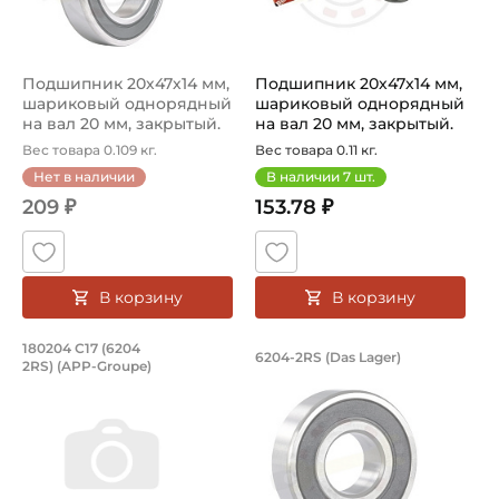
Классификация завода - производителя:
Однорядные радиальные шариковые подшипники
Подшипник 20х47х14 мм,
Подшипник 20х47х14 мм,
шариковый однорядный
шариковый однорядный
Страна происхождения:
на вал 20 мм, закрытый.
на вал 20 мм, закрытый.
Сербия
Арт...
Арт...
Вес товара 0.109 кг.
Вес товара 0.11 кг.
Нет в наличии
В наличии
7
шт.
209 ₽
153.78 ₽
В корзину
В корзину
Подшипник 20х47х14 мм, шариковый о
Подшипник 20х47х1
180204 С17 (6204
6204-2RS (Das Lager)
2RS) (APP-Groupe)
Подшипник шариковый закрытый номер 180204 С17 (6204
Подшипник шариковый одноряд