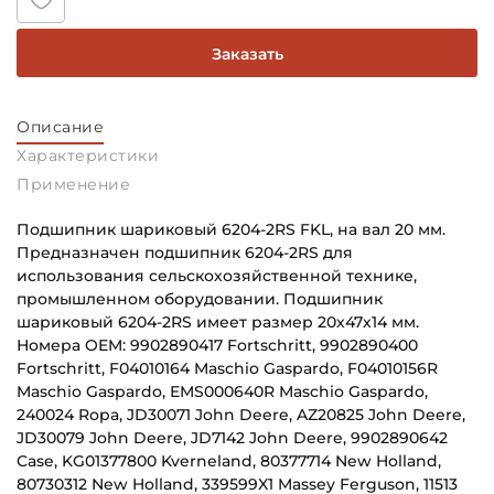
Заказать
Описание
Характеристики
Применение
Подшипник шариковый 6204-2RS FKL, на вал 20 мм.
Предназначен подшипник 6204-2RS для
использования сельскохозяйственной технике,
промышленном оборудовании. Подшипник
шариковый 6204-2RS имеет размер 20х47х14 мм.
Номера OEM: 9902890417 Fortschritt, 9902890400
Fortschritt, F04010164 Maschio Gaspardo, F04010156R
Maschio Gaspardo, EMS000640R Maschio Gaspardo,
240024 Ropa, JD30071 John Deere, AZ20825 John Deere,
JD30079 John Deere, JD7142 John Deere, 9902890642
Case, KG01377800 Kverneland, 80377714 New Holland,
80730312 New Holland, 339599X1 Massey Ferguson, 11513