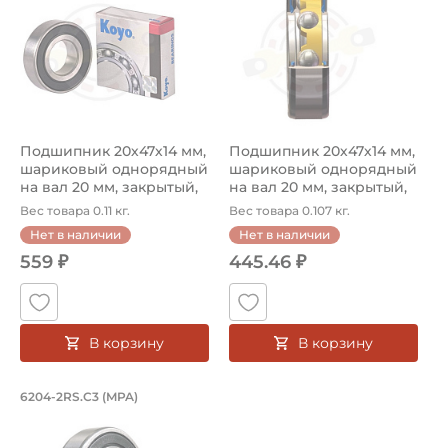
Подшипник 20х47х14 мм,
Подшипник 20х47х14 мм,
шариковый однорядный
шариковый однорядный
на вал 20 мм, закрытый,
на вал 20 мм, закрытый,
уве...
уве...
Вес товара 0.11 кг.
Вес товара 0.107 кг.
Нет в наличии
Нет в наличии
559 ₽
445.46 ₽
В корзину
В корзину
Подшипник 20х47х14 мм, шариковый о
6204-2RS.C3 (MPA)
Подшипник шариковый 6204-2RS.C3 MPA, на вал 20 мм, у