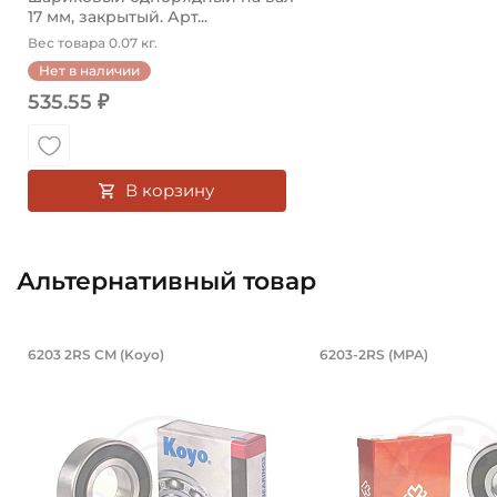
17 мм, закрытый. Арт...
Вес товара 0.07 кг.
Нет в наличии
535.55 ₽
В корзину
Альтернативный товар
Подшипник 17х40х12 мм, шариковый
Подшипник 17
6203 2RS CM (Koyo)
6203-2RS (MPA)
6203 2RS CM Koyo - подшипник шариковый однорядный
6203-2RS MPA подши