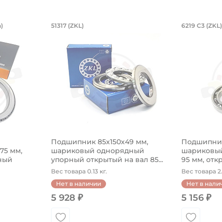
й двухрядный, коническое внутренне
6,85х254х27,783/28,575 мм, роликов
Подшипник 85х150х49 мм, ш
Подшип
)
51317 (ZKL)
6219 C3 (ZKL)
оническое внутреннее кольцо.
54х27,783/28,575 мм, роликовый однорядный конический
Подшипник 85х150х49 мм, шариковый одн
Подшипник
Подшипник 85х150х49 мм,
Подшипник
575 мм,
шариковый однорядный
шариковый
ный
упорный открытый на вал 85...
95 мм, откр
Вес товара 0.13 кг.
Вес товара 2.
Нет в наличии
Нет в нали
5 928 ₽
5 156 ₽