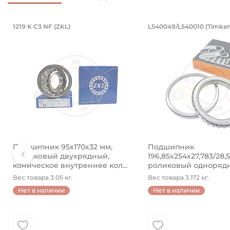
Подшипник 95х170х32 мм, шариковы
Подшипник 19
1219 K C3 NF (ZKL)
L540049/L540010 (Timken
Подшипник 95х170х32 мм, шариковый двухрядный, к
Подшипник 196,85х2
Подшипник 95х170х32 мм,
Подшипник
шариковый двухрядный,
196,85х254х27,783/28,
коническое внутреннее кол...
роликовый одноряд
конический ...
Вес товара 3.05 кг.
Вес товара 3.172 кг.
Нет в наличии
Нет в наличии