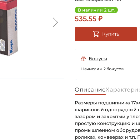
В наличии 2 шт.
535.55 ₽
Купить
Бонусы
Начислим 2 бонусов.
Описание
Характери
Размеры подшипника 17х4
шариковый однорядный н
зазором и закрытый упло
простую конструкцию и ш
промышленном оборудовани
роликах, конвеерах и т.п