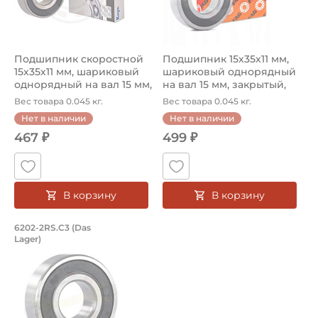
Подшипник скоростной
Подшипник 15х35х11 мм,
15х35х11 мм, шариковый
шариковый однорядный
однорядный на вал 15 мм,
на вал 15 мм, закрытый,
за...
уве...
Вес товара 0.045 кг.
Вес товара 0.045 кг.
Нет в наличии
Нет в наличии
467 ₽
499 ₽
В корзину
В корзину
Подшипник 15х35х11 мм, шариковый од
6202-2RS.C3 (Das
Lager)
Ищите где купить подшипник? Купить подшипник 6202-2