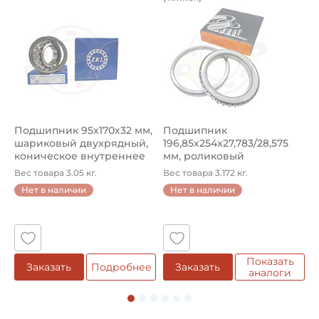
Подшипник 95х170х32 мм, шариковый двухрядный, кони
Подшипник 196,85х254х27,78
П
Подшипник 95х170х32 мм,
Подшипник
П
шариковый двухрядный,
196,85х254х27,783/28,575
ш
коническое внутреннее
мм, роликовый
у
кол...
однорядный конический
8
Вес товара 3.05 кг.
Вес товара 3.172 кг.
В
...
Нет в наличии
Нет в наличии
5
Показать
Заказать
Подробнее
Заказать
аналоги