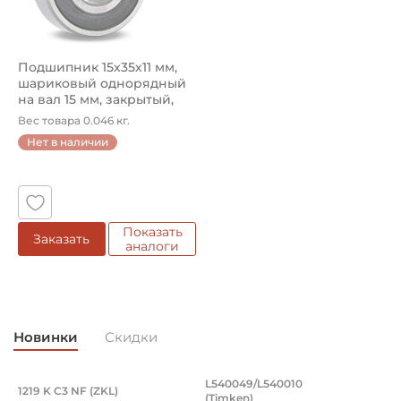
Подшипник 15х35х11 мм,
шариковый однорядный
на вал 15 мм, закрытый,
уве...
Вес товара 0.046 кг.
Нет в наличии
Показать
Заказать
аналоги
Новинки
Скидки
Подшипник 95х170х32 мм, шариковый 
Подшипник 196,85х
L540049/L540010
1219 K C3 NF (ZKL)
5
(Timken)