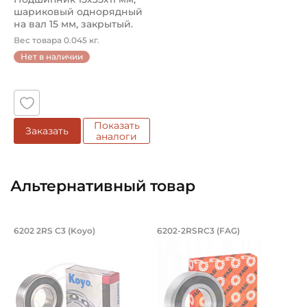
шариковый однорядный
на вал 15 мм, закрытый.
Арт...
Вес товара 0.045 кг.
Нет в наличии
Показать
Заказать
аналоги
Альтернативный товар
Подшипник скоростной 15х35х11 мм, 
Подшипник 15х35х1
6202 2RS C3 (Koyo)
6202-2RSRC3 (FAG)
Основные размеры подшипника номер 6202 2RS C3 Koyo -
Основные размеры подшипник