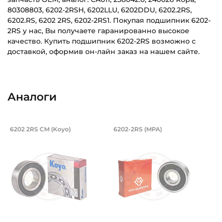
80308803, 6202-2RSH, 6202LLU, 6202DDU, 6202.2RS,
6202.RS, 6202 2RS, 6202-2RS1. Покупая подшипник 6202-
2RS у нас, Вы получаете гаранированно высокое
качество. Купить подшипник 6202-2RS возможно с
доставкой, оформив он-лайн заказ на нашем сайте.
Внутренний диаметр (d):
Основное назначение:
15 мм
Для сельскохозяйственной техники
Аналоги
Наружный диаметр (D):
Категория:
35 мм
Сельскохозяйственная
Подшипник 15х35х11 мм, шариковый о
Подшипник 15х35х1
6202 2RS CM (Koyo)
6202-2RS (MPA)
Ширина внутреннего кольца (B):
Подшипник шариковый однорядный 6202 2RS CM Koyo, на
Подшипник шариковый одноря
11 мм
Ширина наружного кольца (С):
11 мм
Тип посадочного отверстия на вал:
Круг