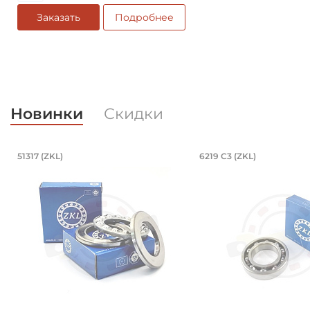
Заказать
Подробнее
Новинки
Скидки
Подшипник 85х150х49 мм, шариков
Подшипник 95
51317 (ZKL)
6219 C3 (ZKL)
Подшипник 85х150х49 мм, шариковый однорядный у
Подшипник 95х170х3