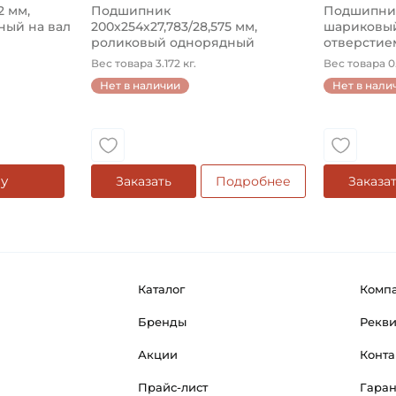
2 мм,
Подшипник
Подшипник 
ый на вал
200х254х27,783/28,575 мм,
шариковый
роликовый однорядный
отверстием
конический на ...
Вес товара 3.172 кг.
Вес товара 0.
Нет в наличии
Нет в нали
у
Заказать
Подробнее
Заказа
Каталог
Комп
Бренды
Рекв
Акции
Конта
Прайс-лист
Гара