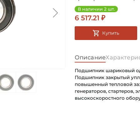
В наличии 2 шт.
6 517.21 ₽
Купить
Описание
Характери
Подшипник шариковый одн
Подшипник закрытый упло
повышенный тепловой за
генераторов, стартеров, 
высокоскоростного обор
Внутренний диаметр (d):
Основное назначение:
Наружный диаметр (D):
Категория:
Ширина внутреннего кольц