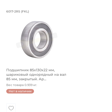
Подшипник 85х130х22 мм, шариковы
6017-2RS (FKL)
Подшипник шариковый однорядный 6017-2RS FKL, на 
Подшипник 85х130х22 мм,
шариковый однорядный на вал
85 мм, закрытый. Ар...
Вес товара 0.939 кг.
Нет в наличии