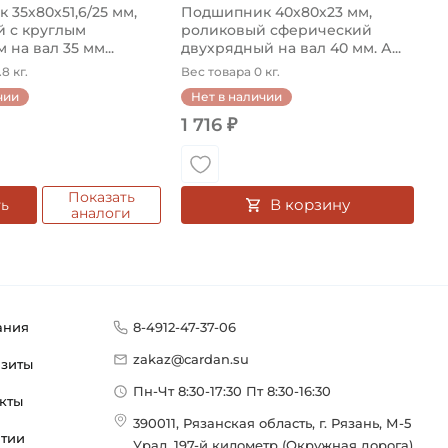
35х80х51,6/25 мм,
Подшипник 40х80х23 мм,
 с круглым
роликовый сферический
 на вал 35 мм...
двухрядный на вал 40 мм. А...
8 кг.
Вес товара 0 кг.
чии
Нет в наличии
1 716 ₽
Показать
В корзину
ть
аналоги
ания
8-4912-47-37-06
zakaz@cardan.su
изиты
Пн-Чт 8:30-17:30 Пт 8:30-16:30
кты
390011, Рязанская область, г. Рязань, М-5
нтии
Урал, 197-й километр (Окружная дорога),