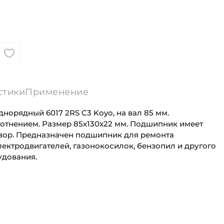
стики
Применение
орядный 6017 2RS C3 Koyo, на вал 85 мм.
тнением. Размер 85х130х22 мм. Подшипник имеет
зор. Предназначен подшипник для ремонта
электродвигателей, газонокосилок, бензопил и другого
удования.
80 мм
Универсального назначения
130 мм
Сельскохозяйственная
а (B):
22 мм