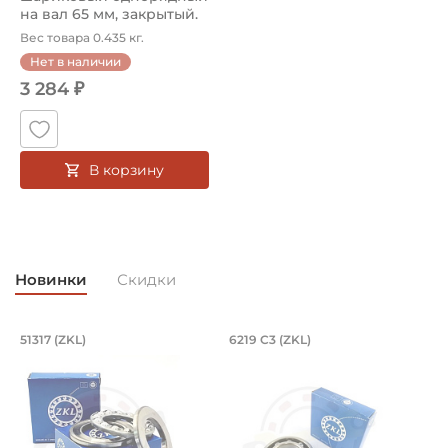
на вал 65 мм, закрытый.
Ар...
Вес товара 0.435 кг.
Нет в наличии
3 284 ₽
В корзину
Новинки
Скидки
Подшипник 85х150х49 мм, шариковый 
Подшипник 95х170х
L
51317 (ZKL)
6219 C3 (ZKL)
(
Подшипник 85х150х49 мм, шариковый однорядный упор
Подшипник 95х170х32 мм, ша
П