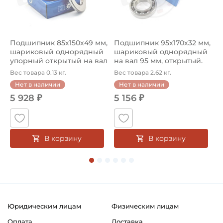
Подшипник 85х150х49 мм,
Подшипник 95х170х32 мм,
П
шариковый однорядный
шариковый однорядный
2
упорный открытый на вал
на вал 95 мм, открытый.
р
85...
Ар...
к
Вес товара 0.13 кг.
Вес товара 2.62 кг.
В
Нет в наличии
Нет в наличии
5 928 ₽
5 156 ₽
В корзину
В корзину
Юридическим лицам
Физическим лицам
Оплата
Доставка