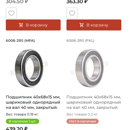
304.50 ₽
363.30 ₽
Способ фиксации на вал:
Натяг
В корзину
В корзину
Сепаратор:
Стальной
Подшипник 40х68х15 мм, шариковый 
Подшипник 40х68х1
6008-2RS (MPA)
6008-2RS (FKL)
Подшипник 6008-2RS MPA шариковый однорядный на вал р
Подшипник шариковый одноря
Смазка:
Смазка на весь срок службы
Страна происхождения:
Япония
Подшипник 40х68х15 мм,
Подшипник 40х68х15 мм,
шариковый однорядный
шариковый однорядный
на вал 40 мм, закрытый.
на вал 40 мм, закрытый.
Арт...
Арт...
Вес товара 0.19 кг.
Вес товара 0.2 кг.
В наличии
1
шт.
Нет в наличии
439.20 ₽