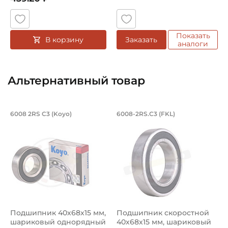
Показать
В корзину
Заказать
аналоги
Альтернативный товар
Подшипник 40х68х15 мм, шариковый о
Подшипник скорост
6008 2RS C3 (Koyo)
6008-2RS.C3 (FKL)
Подшипник шариковый однорядный 6008 2RS C3 Koyo на в
Подшипник скоростной для п
Подшипник 40х68х15 мм,
Подшипник скоростной
шариковый однорядный
40х68х15 мм, шариковый