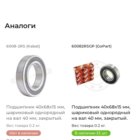
Внутренний диаметр (d):
Основное назначение:
40 мм
Для промышленного оборудования
Аналоги
Наружный диаметр (D):
Категория:
68 мм
Промышленная
Подшипник 40х68х15 мм, шариковый о
Подшипник 40х68х1
6008-2RS (Kabat)
60082RSGP (GoPart)
Ширина внутреннего кольца (B):
Подшипник 6008 2RS - шариковый однорядный производств
Подшипник 60082RSGP GoPart
15 мм
Ширина наружного кольца (С):
15 мм
Тип посадочного отверстия на вал:
Круг
Подшипник 40х68х15 мм,
Подшипник 40х68х15 мм,
Тип наружного кольца:
шариковый однорядный
шариковый однорядный
Цилиндрическое
на вал 40 мм, закрытый.
на вал 40 мм, закрытый.
Арт...
Арт...
Вес товара 0.2 кг.
Вес товара 0.2 кг.
Вид уплотнения:
Нет в наличии
В наличии
32
шт.
Уплотнение 2RS