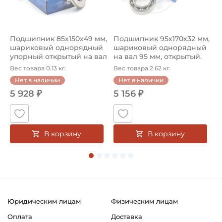
Подшипник 85х150х49 мм,
Подшипник 95х170х32 мм,
П
шариковый однорядный
шариковый однорядный
2
упорный открытый на вал
на вал 95 мм, открытый.
р
85...
Ар...
к
Вес товара 0.13 кг.
Вес товара 2.62 кг.
В
Нет в наличии
Нет в наличии
5 928 ₽
5 156 ₽
В корзину
В корзину
Юридическим лицам
Физическим лицам
Оплата
Доставка