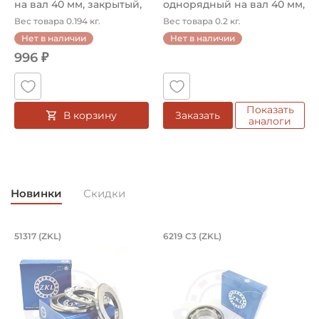
на вал 40 мм, закрытый,
однорядный на вал 40 мм,
уве...
за...
Вес товара 0.194 кг.
Вес товара 0.2 кг.
Нет в наличии
Нет в наличии
996 ₽
Показать
В корзину
Заказать
аналоги
Новинки
Скидки
Подшипник 85х150х49 мм, шариковый 
Подшипник 95х170х
L
51317 (ZKL)
6219 C3 (ZKL)
(
Подшипник 85х150х49 мм, шариковый однорядный упор
Подшипник 95х170х32 мм, ша
П