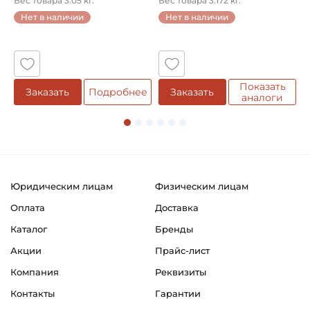
Вес товара 3.05 кг.
Вес товара 3.172 кг.
В
...
Нет в наличии
Нет в наличии
5
Показать
Заказать
Подробнее
Заказать
аналоги
Юридическим лицам
Физическим лицам
Оплата
Доставка
Каталог
Бренды
Акции
Прайс-лист
Компания
Реквизиты
Контакты
Гарантии