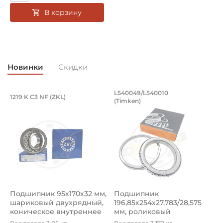
Вид уплотнения:
В корзину
Без уплотнения
Способ фиксации на вал:
Натяг
Новинки
Скидки
Смазка:
Возможность дополнительной смазки
Подшипник 95х170х32 мм, шариковый 
Подшипник 196,85х
L540049/L540010
1219 K C3 NF (ZKL)
5
(Timken)
Страна происхождения:
Подшипник 95х170х32 мм, шариковый двухрядный, кони
Подшипник 196,85х254х27,78
П
Сербия
Подшипник 95х170х32 мм,
Подшипник
П
шариковый двухрядный,
196,85х254х27,783/28,575
ш
коническое внутреннее
мм, роликовый
у
кол...
однорядный конический
8