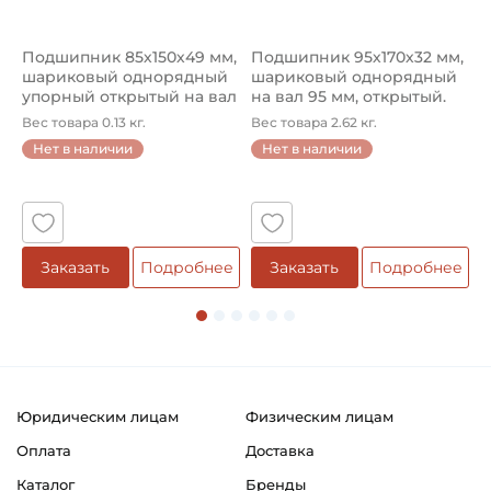
Подшипник 85х150х49 мм,
Подшипник 95х170х32 мм,
П
шариковый однорядный
шариковый однорядный
2
упорный открытый на вал
на вал 95 мм, открытый.
р
85...
Ар...
к
Вес товара 0.13 кг.
Вес товара 2.62 кг.
В
Нет в наличии
Нет в наличии
Заказать
Подробнее
Заказать
Подробнее
Юридическим лицам
Физическим лицам
Оплата
Доставка
Каталог
Бренды